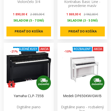
Violončelo 3/4
Kontrabas Basic Line -
prevedenie masív
1 890,00 €
2 389,00 €
1 869,00 €
2 962,80 €
SKLADOM (5 - 7 DNÍ)
SKLADOM (3 - 5 DNÍ)
PRIDAŤ DO KOŠÍKA
PRIDAŤ DO KOŠÍKA
POSLEDNÉ KUSY
AKCIA
ROZBALENÝ
AKCIA
-21%
-10%
Yamaha CLP-735B
Medeli DP650KW/GW/B
Digitálne piano
Digitálne piano - rozbalený
kus