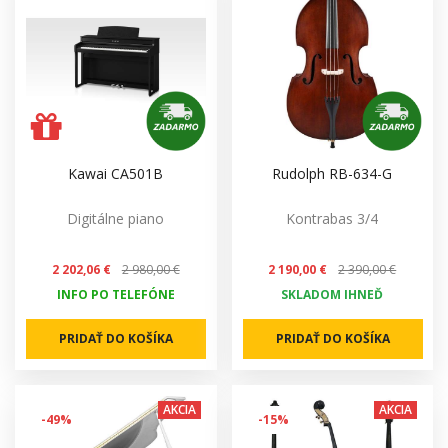
Kawai CA501B
Rudolph RB-634-G
Digitálne piano
Kontrabas 3/4
2 202,06 €
2 980,00 €
2 190,00 €
2 390,00 €
INFO PO TELEFÓNE
SKLADOM IHNEĎ
PRIDAŤ DO KOŠÍKA
PRIDAŤ DO KOŠÍKA
AKCIA
AKCIA
-49%
-15%