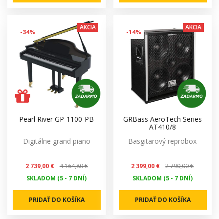
AKCIA
AKCIA
-34%
-14%
Pearl River GP-1100-PB
GRBass AeroTech Series
AT410/8
Digitálne grand piano
Basgitarový reprobox
2 739,00 €
4 164,80 €
2 399,00 €
2 790,00 €
SKLADOM (5 - 7 DNÍ)
SKLADOM (5 - 7 DNÍ)
PRIDAŤ DO KOŠÍKA
PRIDAŤ DO KOŠÍKA