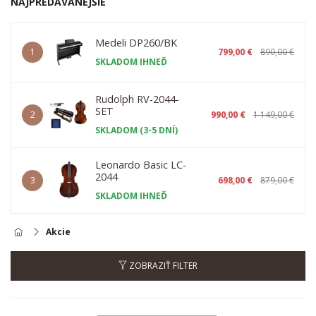
NAJPREDÁVANEJŠIE
Medeli DP260/BK
1
799,00 €
890,00 €
SKLADOM IHNEĎ
Rudolph RV-2044-
SET
2
990,00 €
1 149,00 €
SKLADOM (3-5 DNÍ)
Leonardo Basic LC-
2044
3
698,00 €
879,00 €
SKLADOM IHNEĎ
Akcie
ZOBRAZIŤ FILTER