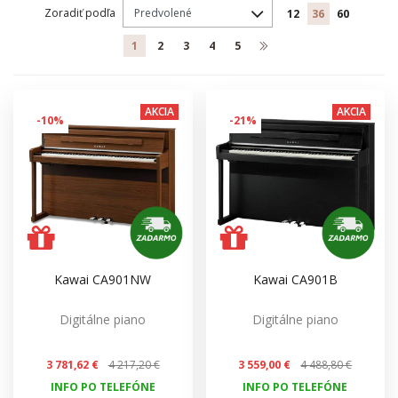
Zoradiť podľa
12
36
60
1
2
3
4
5
AKCIA
AKCIA
-10%
-21%
Kawai CA901NW
Kawai CA901B
Digitálne piano
Digitálne piano
3 781,62 €
4 217,20 €
3 559,00 €
4 488,80 €
INFO PO TELEFÓNE
INFO PO TELEFÓNE