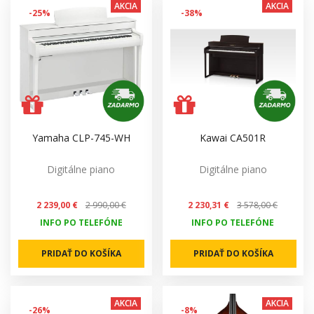
AKCIA
AKCIA
-25%
-38%
Yamaha CLP-745-WH
Kawai CA501R
Digitálne piano
Digitálne piano
2 239,00 €
2 990,00 €
2 230,31 €
3 578,00 €
INFO PO TELEFÓNE
INFO PO TELEFÓNE
PRIDAŤ DO KOŠÍKA
PRIDAŤ DO KOŠÍKA
AKCIA
AKCIA
-26%
-8%