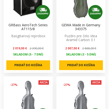
GRBass AeroTech Series
GEWA Made in Germany
AT115/8
343375
Basgitarový reprobox
Puzdro pre čelo Idea
Aramid Carbon 3.1
2 019,00 €
2 390,00 €
2 007,00 €
2 868,00 €
SKLADOM (5 - 7 DNÍ)
SKLADOM (3 - 5 DNÍ)
PRIDAŤ DO KOŠÍKA
PRIDAŤ DO KOŠÍKA
AKCIA
AKCIA
-27%
-27%