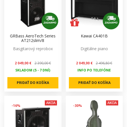
GRBass AeroTech Series
Kawai CA401B
AT212slim/8
Basgitarový reprobox
Digitálne piano
2 049,00 €
2 390,00 €
2 049,00 €
2 496,80 €
SKLADOM (5 - 7 DNÍ)
INFO PO TELEFÓNE
PRIDAŤ DO KOŠÍKA
PRIDAŤ DO KOŠÍKA
AKCIA
AKCIA
-16%
-30%