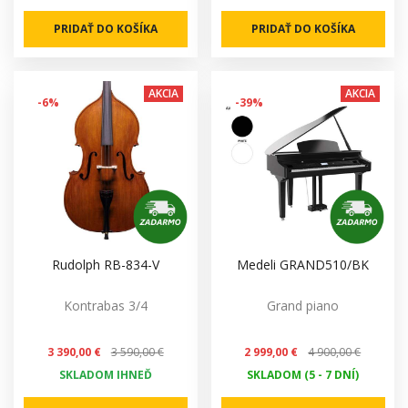
PRIDAŤ DO KOŠÍKA
PRIDAŤ DO KOŠÍKA
AKCIA
AKCIA
-6%
-39%
Rudolph RB-834-V
Medeli GRAND510/BK
Kontrabas 3/4
Grand piano
3 390,00 €
3 590,00 €
2 999,00 €
4 900,00 €
SKLADOM IHNEĎ
SKLADOM (5 - 7 DNÍ)