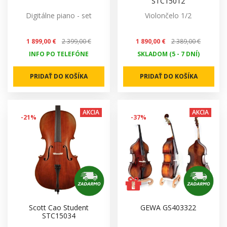
STC15012
Digitálne piano - set
Violončelo 1/2
1 899,00 €
2 399,00 €
1 890,00 €
2 389,00 €
INFO PO TELEFÓNE
SKLADOM (5 - 7 DNÍ)
PRIDAŤ DO KOŠÍKA
PRIDAŤ DO KOŠÍKA
AKCIA
AKCIA
-21%
-37%
Scott Cao Student
GEWA GS403322
STC15034