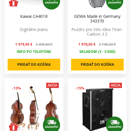
Kawai CA401R
GEWA Made in Germany
343370
Digitálne piano
Puzdro pre čelo Idea Titan-
Carbon 3.3
1 979,00 €
2 496,80 €
1 978,00 €
2 748,00 €
INFO PO TELEFÓNE
SKLADOM (3 - 5 DNÍ)
PRIDAŤ DO KOŠÍKA
PRIDAŤ DO KOŠÍKA
AKCIA
AKCIA
-15%
-15%