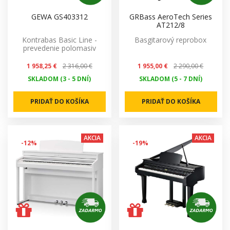
GEWA GS403312
GRBass AeroTech Series
AT212/8
Kontrabas Basic Line -
Basgitarový reprobox
prevedenie polomasiv
1 958,25 €
2 316,00 €
1 955,00 €
2 290,00 €
SKLADOM (3 - 5 DNÍ)
SKLADOM (5 - 7 DNÍ)
PRIDAŤ DO KOŠÍKA
PRIDAŤ DO KOŠÍKA
AKCIA
AKCIA
-12%
-19%