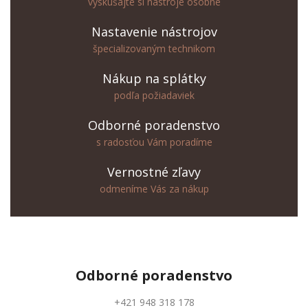
vyskúšajte si nástroje osobne
Nastavenie nástrojov
špecializovaným technikom
Nákup na splátky
podľa požiadaviek
Odborné poradenstvo
s radosťou Vám poradíme
Vernostné zľavy
odmeníme Vás za nákup
Odborné
poradenstvo
+421 948 318 178