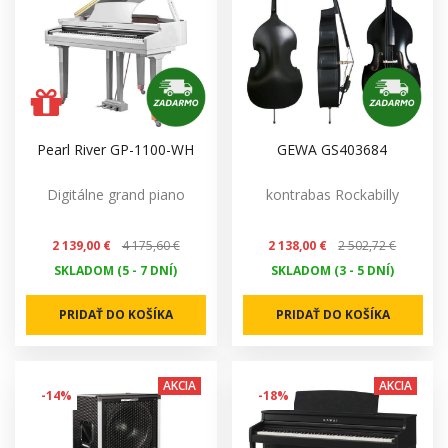
Pearl River GP-1100-WH
GEWA GS403684
Digitálne grand piano
kontrabas Rockabilly
2 139,00 €
4 175,60 €
2 138,00 €
2 502,72 €
SKLADOM (5 - 7 DNÍ)
SKLADOM (3 - 5 DNÍ)
PRIDAŤ DO KOŠÍKA
PRIDAŤ DO KOŠÍKA
AKCIA
AKCIA
-14%
-18%