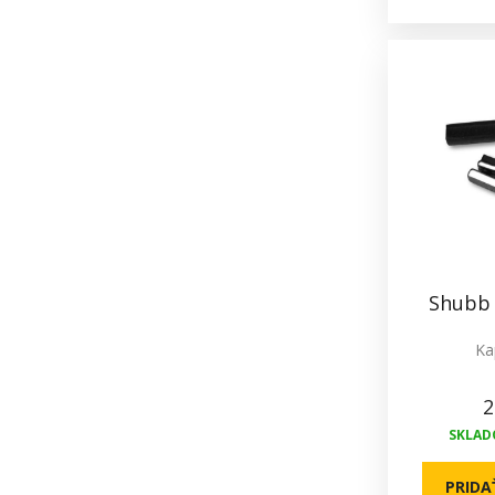
Shubb 
Ka
2
SKLADO
PRIDA