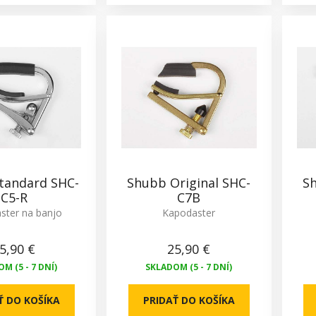
tandard SHC-
Shubb Original SHC-
Sh
C5-R
C7B
ster na banjo
Kapodaster
5,90 €
25,90 €
M (5 - 7 DNÍ)
SKLADOM (5 - 7 DNÍ)
Ť DO KOŠÍKA
PRIDAŤ DO KOŠÍKA