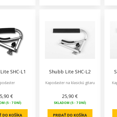
Lite SHC-L1
Shubb Lite SHC-L2
S
podaster
Kapodaster na klasickú gitaru
Ka
5,90 €
25,90 €
M (5 - 7 DNÍ)
SKLADOM (5 - 7 DNÍ)
Ť DO KOŠÍKA
PRIDAŤ DO KOŠÍKA