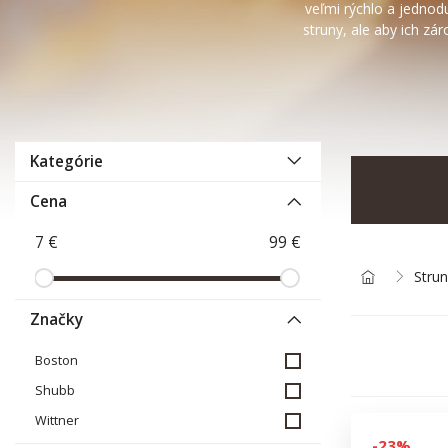
veľmi rýchlo a jednodu
struny, ale
aby
ich zár
Kategórie
Cena
Stru
Značky
Boston
Shubb
Wittner
-23%