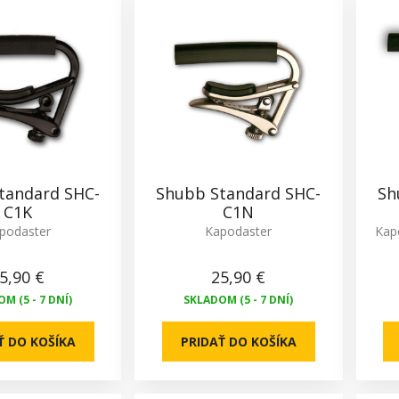
tandard SHC-
Shubb Standard SHC-
Sh
C1K
C1N
podaster
Kapodaster
Kapo
5,90 €
25,90 €
M (5 - 7 DNÍ)
SKLADOM (5 - 7 DNÍ)
Ť DO KOŠÍKA
PRIDAŤ DO KOŠÍKA