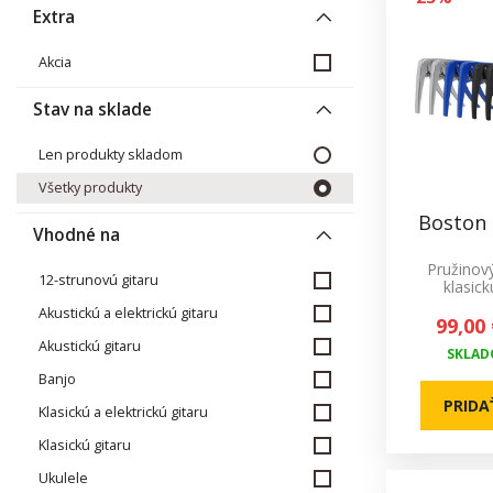
Extra
Akcia
Stav na sklade
Len produkty skladom
Všetky produkty
Boston
Vhodné na
Pružinov
12-strunovú gitaru
klasick
Akustickú a elektrickú gitaru
99,00 
Akustickú gitaru
SKLADO
Banjo
PRIDA
Klasickú a elektrickú gitaru
Klasickú gitaru
Ukulele