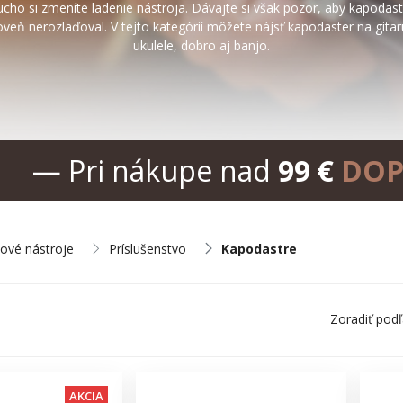
cho si zmeníte ladenie nástroja. Dávajte si však pozor, aby kapodast
oveň nerozlaďoval. V tejto kategórií môžete nájsť kapodaster na gitar
ukulele, dobro aj banjo.
— Pri nákupe nad
99 €
DOP
nové nástroje
Príslušenstvo
Kapodastre
Zoradiť pod
AKCIA