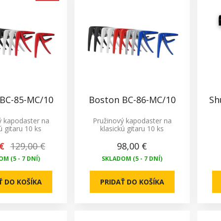
 BC-85-MC/10
Boston BC-86-MC/10
Sh
ý kapodaster na
Pružinový kapodaster na
ú gitaru 10 ks
klasickú gitaru 10 ks
€
129,00 €
98,00 €
M (5 - 7 DNÍ)
SKLADOM (5 - 7 DNÍ)
Ť DO KOŠÍKA
PRIDAŤ DO KOŠÍKA