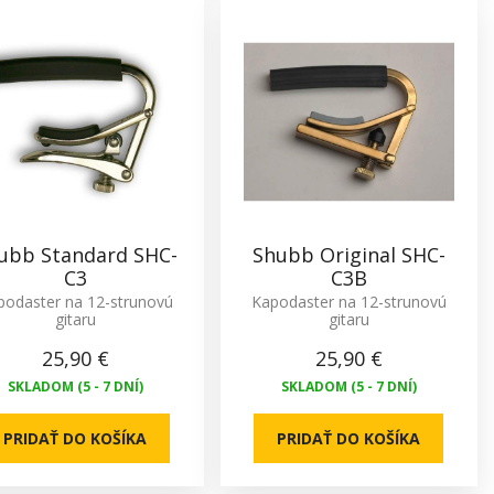
ubb Standard SHC-
Shubb Original SHC-
C3
C3B
podaster na 12-strunovú
Kapodaster na 12-strunovú
gitaru
gitaru
25,90 €
25,90 €
SKLADOM (5 - 7 DNÍ)
SKLADOM (5 - 7 DNÍ)
PRIDAŤ DO KOŠÍKA
PRIDAŤ DO KOŠÍKA