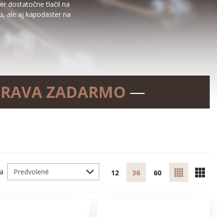
er dostatočne tlačil na
u, ale aj kapodaster na
RAVA ZADARMO
—
ľa
12
36
60