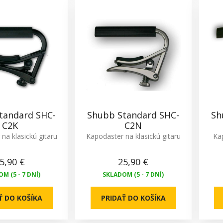
tandard SHC-
Shubb Standard SHC-
Sh
C2K
C2N
na klasickú gitaru
Kapodaster na klasickú gitaru
Ka
5,90 €
25,90 €
M (5 - 7 DNÍ)
SKLADOM (5 - 7 DNÍ)
Ť DO KOŠÍKA
PRIDAŤ DO KOŠÍKA