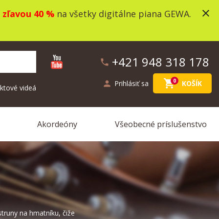
close
o
zľavou 40 %
na všetky digitálne piana GEWA.
+421 948 318 178
phone
shopping_cart
0
person
Prihlásiť sa
KOŠÍK
ktové videá
Akordeóny
Všeobecné príslušenstvo
struny na hmatníku, čiže