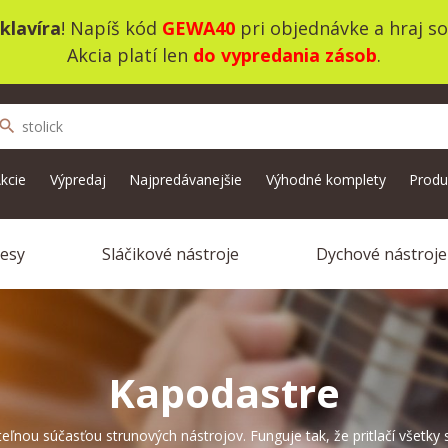
klavíra
! Napíš kód
GEWA40
pri objednávke a hraj s
Akcia platí len
do vypredania zásob
.
search
kcie
Výpredaj
Najpredávanejšie
Výhodné komplety
Produ
vesy
Sláčikové nástroje
Dychové nástroje
Kapodastre
eľnou súčasťou strunových nástrojov. Funguje tak, že pritlačí všetky 