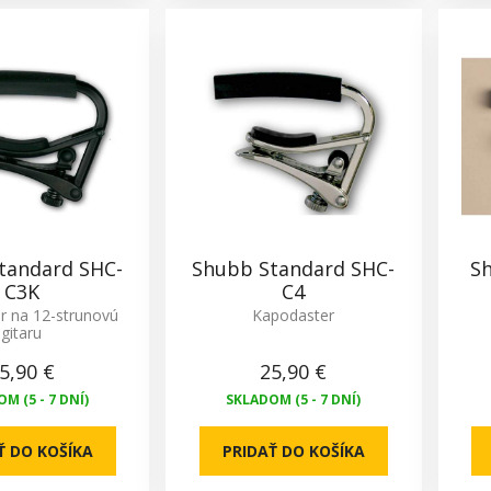
tandard SHC-
Shubb Standard SHC-
Sh
C3K
C4
r na 12-strunovú
Kapodaster
gitaru
5,90 €
25,90 €
M (5 - 7 DNÍ)
SKLADOM (5 - 7 DNÍ)
Ť DO KOŠÍKA
PRIDAŤ DO KOŠÍKA