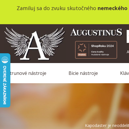
Zamiluj sa do zvuku skutočného
nemeckého 
A
Strunové nástroje
Bicie nástroje
Klá
Kapodaster je neoddelit