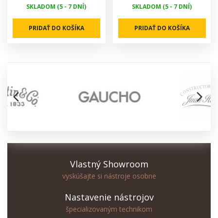
SKLADOM (5 - 7 DNÍ)
SKLADOM (5 - 7 DNÍ)
PRIDAŤ DO KOŠÍKA
PRIDAŤ DO KOŠÍKA
arrow_back_ios
arrow_forward_ios
Vlastný Showroom
vyskúšajte si nástroje osobne
Nastavenie nástrojov
špecializovaným technikom