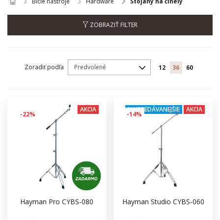
Bicie nástroje
Hardware
Stojany na činely
ZOBRAZIŤ FILTER
Zoradiť podľa
12
36
60
AKCIA
NAJPREDÁVANEJŠIE
AKCIA
-22%
-14%
Hayman Pro CYBS-080
Hayman Studio CYBS-060