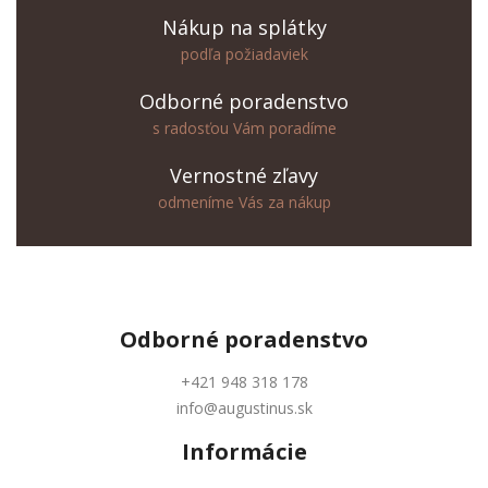
Nákup na splátky
podľa požiadaviek
Odborné poradenstvo
s radosťou Vám poradíme
Vernostné zľavy
odmeníme Vás za nákup
Odborné
poradenstvo
+421 948 318 178
info@augustinus.sk
Informácie