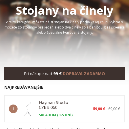
Stojany na činely
V tejto kategórií môžete nájsť stojan na činely podľa vašej chuti. Vybrať si
môžete zo stojanov pre jeden alebo dva činely so šibenicou, bez šibenice
alebo
špeciálne tvarované stojany.
— Pri nákupe nad
99 €
DOPRAVA ZADARMO
—
NAJPREDÁVANEJŠIE
Hayman Studio
CYBS-060
1
59,00 €
69,00 €
SKLADOM (3-5 DNÍ)