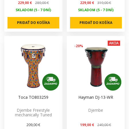
229,00 €
289,00 €
229,00 €
319,00 €
SKLADOM (5 - 7 DNÍ)
SKLADOM (5 - 7 DNÍ)
PRIDAŤ DO KOŠÍKA
PRIDAŤ DO KOŠÍKA
AKCIA
-20%
Toca TO803259
Hayman DJ-13-WR
Djembe Freestyle
Djembe
mechanically Tuned
209,00 €
199,00 €
249,00 €