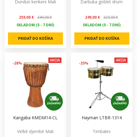
Dundun kenkeni Mali
Darbuka goblet drum
259,00 €
349,00 €
249,00 €
329,00 €
SKLADOM (5 - 7 DNÍ)
SKLADOM (5 - 7 DNÍ)
PRIDAŤ DO KOŠÍKA
PRIDAŤ DO KOŠÍKA
AKCIA
AKCIA
-28%
-25%
Kangaba KMDM14-CL
Hayman LTBR-1314
Veľké djembé Mali
Timbales