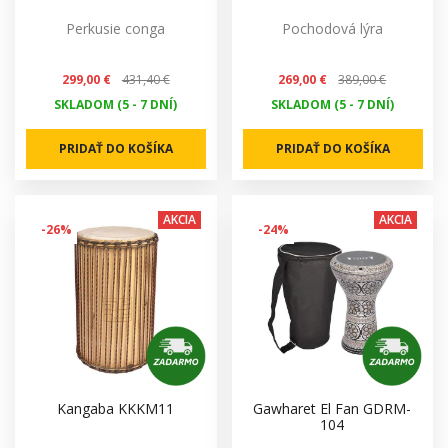
Perkusie conga
Pochodová lýra
299,00 €
431,40 €
269,00 €
389,00 €
SKLADOM (5 - 7 DNÍ)
SKLADOM (5 - 7 DNÍ)
PRIDAŤ DO KOŠÍKA
PRIDAŤ DO KOŠÍKA
AKCIA
AKCIA
-26%
-24%
Kangaba KKKM11
Gawharet El Fan GDRM-
104