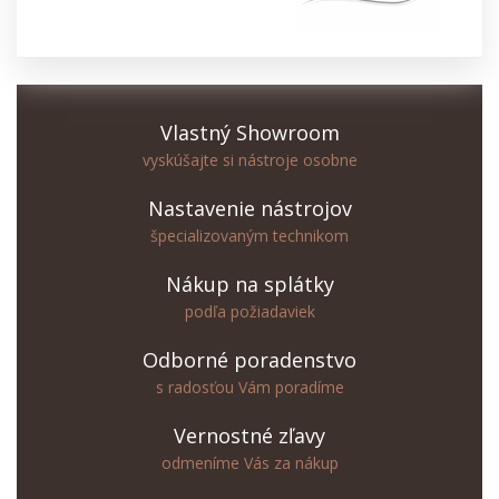
Vlastný Showroom
vyskúšajte si nástroje osobne
Nastavenie nástrojov
špecializovaným technikom
Nákup na splátky
podľa požiadaviek
Odborné poradenstvo
s radosťou Vám poradíme
Vernostné zľavy
odmeníme Vás za nákup