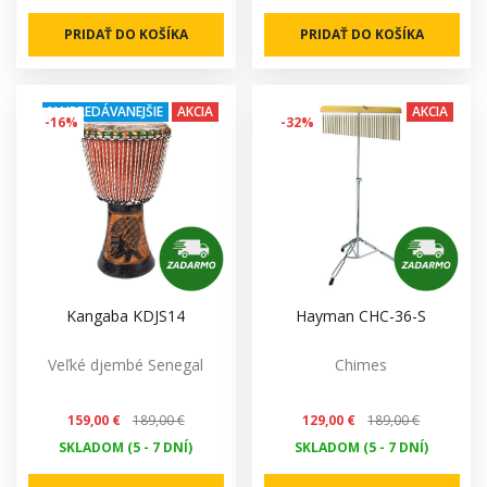
PRIDAŤ DO KOŠÍKA
PRIDAŤ DO KOŠÍKA
NAJPREDÁVANEJŠIE
AKCIA
AKCIA
-16%
-32%
Kangaba KDJS14
Hayman CHC-36-S
Veľké djembé Senegal
Chimes
159,00 €
189,00 €
129,00 €
189,00 €
SKLADOM (5 - 7 DNÍ)
SKLADOM (5 - 7 DNÍ)