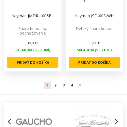
Hayman JMDR-1005BU
Hayman JSD-008-WH
Snare bubon na
Detský snare bubon
pochodovanie
39,00 €
39,00 €
SKLADOM (5 - 7 DNÍ)
SKLADOM (5 - 7 DNÍ)
PRIDAŤ DO KOŠÍKA
PRIDAŤ DO KOŠÍKA
1
2
3
4
arrow_back_ios
arrow_forward_ios