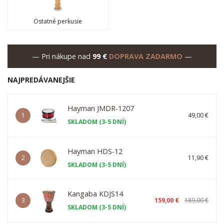
Ostatné perkusie
— Pri nákupe nad
99 €
DOPRAVA ZADARMO
—
NAJPREDÁVANEJŠIE
Hayman JMDR-1207
1
49,00 €
SKLADOM (3-5 DNÍ)
Hayman HDS-12
2
11,90 €
SKLADOM (3-5 DNÍ)
Kangaba KDJS14
3
159,00 €
189,00 €
SKLADOM (3-5 DNÍ)