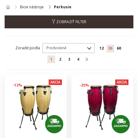
Bicie nástroje
Perkusie
ZOBRAZIŤ FILTER
Zoradiť podľa
12
36
60
1
2
3
4
AKCIA
AKCIA
-12%
-25%