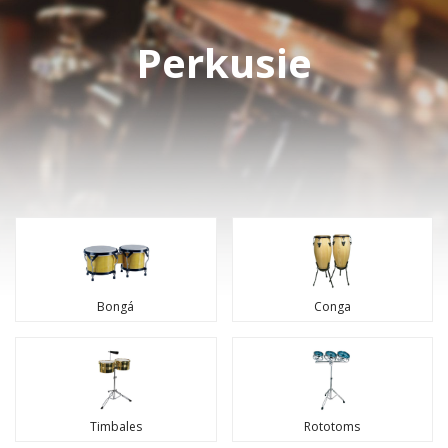
Perkusie
Bongá
Conga
Timbales
Rototoms