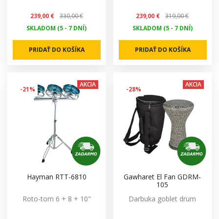
239,00 €
330,00 €
239,00 €
319,00 €
SKLADOM (5 - 7 DNÍ)
SKLADOM (5 - 7 DNÍ)
PRIDAŤ DO KOŠÍKA
PRIDAŤ DO KOŠÍKA
AKCIA
AKCIA
-21%
-28%
Hayman RTT-6810
Gawharet El Fan GDRM-
105
Roto-tom 6 + 8 + 10"
Darbuka goblet drum