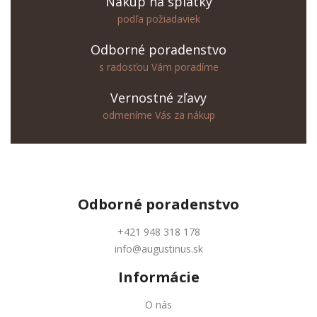
Nákup na splátky
podľa požiadaviek
Odborné poradenstvo
s radosťou Vám poradíme
Vernostné zľavy
odmeníme Vás za nákup
Odborné
poradenstvo
+421 948 318 178
info@augustinus.sk
Informácie
O nás