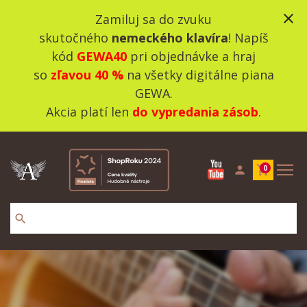
close
Zamiluj sa do zvuku
skutočného
nemeckého klavíra
! Napíš
kód
GEWA40
pri objednávke a hraj
so
zľavou 40 %
na všetky digitálne piana
GEWA.
Akcia platí len
do vypredania zásob
.
person
shopping_cart
0
search