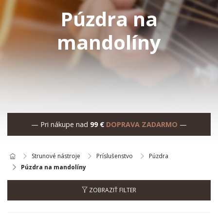
Púzdra na
mandolíny
— Pri nákupe nad
99 €
DOPRAVA ZADARMO
—
Strunové nástroje
Príslušenstvo
Púzdra
Púzdra na mandolíny
ZOBRAZIŤ FILTER