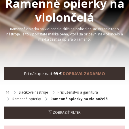
Ramenné opierky na
violončelá
Ramenná opierka na violončelo slúži na pohodlnejšie držanie toho
nástroja. Je to v podstate mäkká pena, ktorá sa pripevní na violončelo a
mäkká časť sa opiera o rameno.
— Pri nákupe nad
99 €
DOPRAVA ZADARMO
—
Sláčikové nástroje
Príslušenstvo a garnitúra
Ramenné opierky
Ramenné opierky na violončelá
ZOBRAZIŤ FILTER