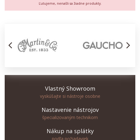
Ľutujeme, nenašli sa žiadne produkty.
arrow_back_ios
arrow_forward_ios
Vlastný Showroom
vyskúšajte si nástroje osobne
Nastavenie nástrojov
špecializovaným technikom
Nákup na splátky
podľa požiadaviek