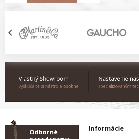
arrow_back_ios
Vlastný Showroom
Nastavenie nás
vyskúšajte si nástroje osobne
špecializovaným te
Informácie
Odborné