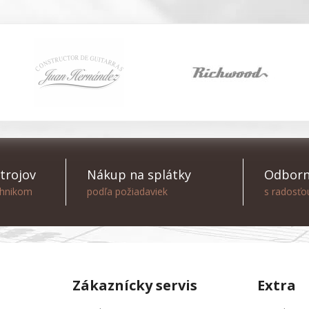
trojov
Nákup na splátky
Odborn
chnikom
podľa požiadaviek
s radosť
Zákaznícky servis
Extra