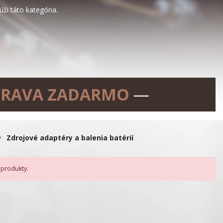
ži táto kategória.
RAVA ZADARMO
—
Zdrojové adaptéry a balenia batérií
 produkty.