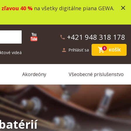
close
o
zľavou 40 %
na všetky digitálne piana GEWA.
+421 948 318 178
phone
shopping_cart
0
person
Prihlásiť sa
KOŠÍK
ktové videá
Akordeóny
Všeobecné príslušenstvo
batérií