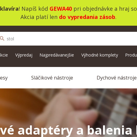
klavíra
! Napíš kód
GEWA40
pri objednávke a hraj s
Akcia platí len
do vypredania zásob
.
search
kcie
Výpredaj
Najpredávanejšie
Výhodné komplety
Produ
vesy
Sláčikové nástroje
Dychové nástroje
vé adaptéry a balenia 