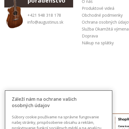
poradenstvo
O nás
Produktové videá
+421 948 318 178
Obchodné podmienky
info@augustinus.sk
Ochrana osobných údajo
Služba Okamžitá výmena
Doprava
Nákup na splátky
Záleží nám na ochrane vašich
osobných údajov
Súbory cookie používame na správne fungovanie
našej stránky, prispôsobenie obsahu a reklám,
poskytovanie funkcií sociálnych médií a na analýzu