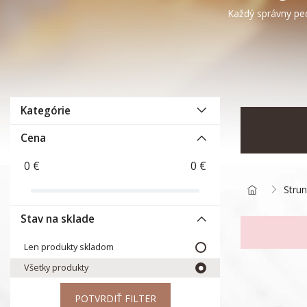
Každý správny ped
Kategórie
Cena
Stru
Stav na sklade
Len produkty skladom
Všetky produkty
POTVRDIŤ FILTER