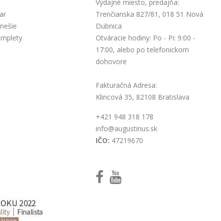
Výdajné miesto, predajňa:
ar
Trenčianska 827/81, 018 51 Nová
nešie
Dubnica
omplety
Otváracie hodiny: Po - Pi: 9:00 -
17:00, alebo po telefonickom
dohovore
Fakturačná Adresa:
Klincová 35, 82108 Bratislava
+421 948 318 178
info@augustinus.sk
IČO:
47219670