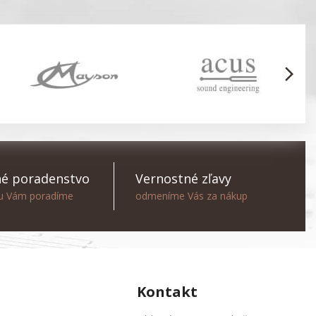
arrow_forward_ios
é poradenstvo
Vernostné zľavy
ou Vám poradíme
odmeníme Vás za nákup
Kontakt