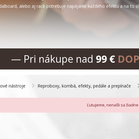
alboard, alebo aj rack potrebuje napájanie každého efektu a na to slú
— Pri nákupe nad
99 €
DOP
nové nástroje
Reproboxy, kombá, efekty, pedále a prepínače
Ľutujeme, nenašli sa žiadne