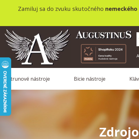
Zamiluj sa do zvuku skutočného
nemeckého 
A
Strunové nástroje
Bicie nástroje
Klá
Zdrojo