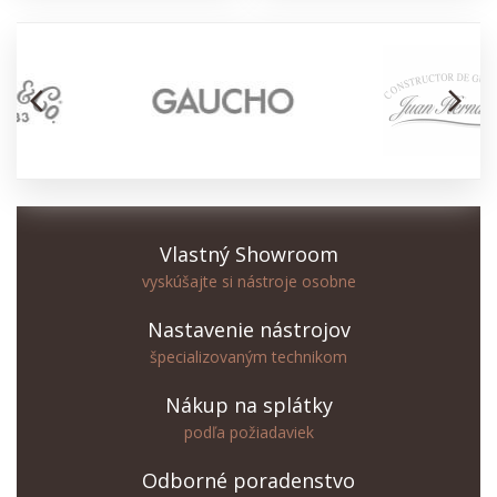
arrow_back_ios
arrow_forward_ios
Vlastný Showroom
vyskúšajte si nástroje osobne
Nastavenie nástrojov
špecializovaným technikom
Nákup na splátky
podľa požiadaviek
Odborné poradenstvo