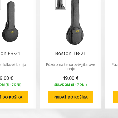
ton FB-21
Boston TB-21
a folkové banjo
Púzdro na tenorové/gitarové
Púz
banjo
9,00 €
49,00 €
M (5 - 7 DNÍ)
SKLADOM (5 - 7 DNÍ)
Ť DO KOŠÍKA
PRIDAŤ DO KOŠÍKA