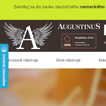
Zamiluj sa do zvuku skutočného
nemeckého 
A
Strunové nástroje
Bicie nástroje
Klá