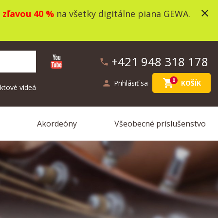
close
o
zľavou 40 %
na všetky digitálne piana GEWA.
+421 948 318 178
phone
shopping_cart
0
person
Prihlásiť sa
KOŠÍK
ktové videá
Akordeóny
Všeobecné príslušenstvo