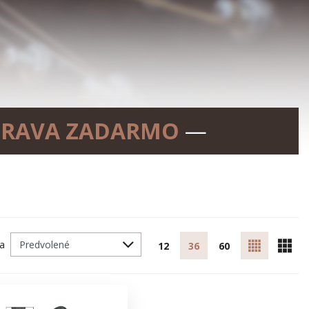
RAVA ZADARMO
—
ľa
12
36
60