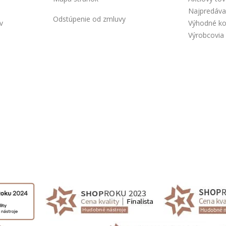
Najpredáva
Odstúpenie od zmluvy
v
Výhodné k
Výrobcovia