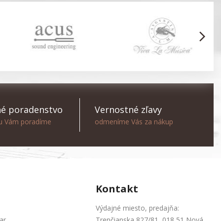
arrow_forward_ios
é poradenstvo
Vernostné zľavy
ou Vám poradíme
odmeníme Vás za nákup
Kontakt
Výdajné miesto, predajňa:
ar
Trenčianska 827/81, 018 51 Nová