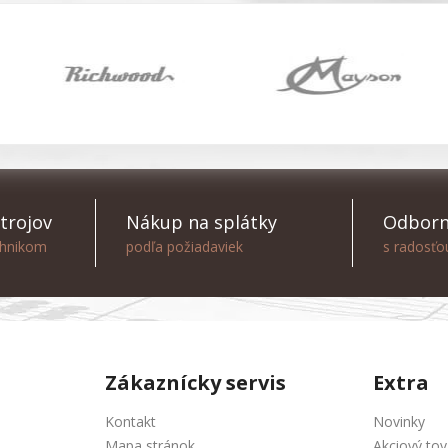
trojov
Nákup na splátky
Odborn
chnikom
podľa požiadaviek
s radosť
Zákaznícky servis
Extra
Kontakt
Novinky
Mapa stránok
Akciový tov