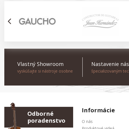
arrow_back_ios
Vlastný Showroom
Nastavenie nás
vyskúšajte si nástroje osobne
špecializovaným te
Informácie
Odborné
poradenstvo
O nás
Produktové videá