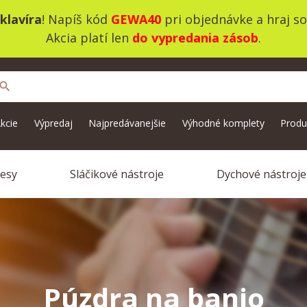
klavíra
! Napíš kód
GEWA40
pri objednávke a hraj s
Akcia platí len
do vypredania zásob
.
search
kcie
Výpredaj
Najpredávanejšie
Výhodné komplety
Produ
vesy
Sláčikové nástroje
Dychové nástroje
Púzdra na banjo