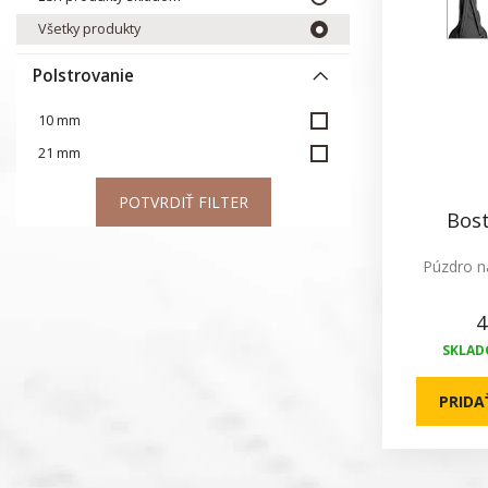
Všetky produkty
Polstrovanie
10 mm
21 mm
POTVRDIŤ FILTER
Bos
Púzdro n
4
SKLADO
PRIDA