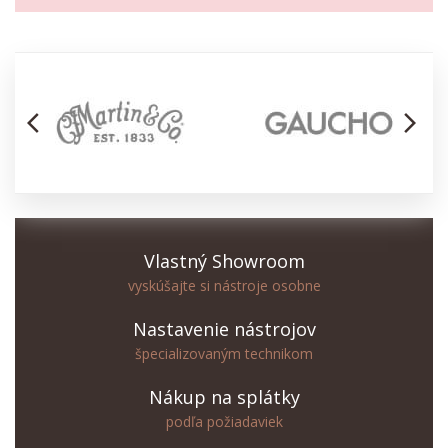
arrow_back_ios
arrow_forward_ios
Vlastný Showroom
vyskúšajte si nástroje osobne
Nastavenie nástrojov
špecializovaným technikom
Nákup na splátky
podľa požiadaviek