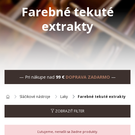
Farebné tekuté
extrakty
— Pri nákupe nad
99 €
DOPRAVA ZADARMO
—
Sláčikové nástroje
Laky
Farebné tekuté extrakty
ZOBRAZIŤ FILTER
Ľutujeme, nenašli sa žiadne produkty.