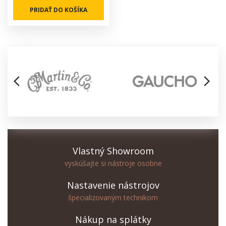
PRIDAŤ DO KOŠÍKA
arrow_back_ios
arrow_forward_ios
Vlastný Showroom
vyskúšajte si nástroje osobne
Nastavenie nástrojov
špecializovaným technikom
Nákup na splátky