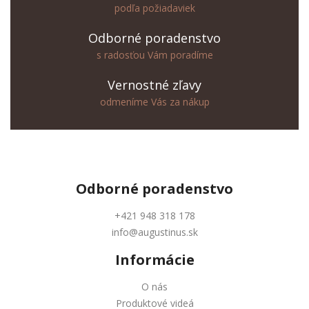
podľa požiadaviek
Odborné poradenstvo
s radosťou Vám poradíme
Vernostné zľavy
odmeníme Vás za nákup
Odborné
poradenstvo
+421 948 318 178
info@augustinus.sk
Informácie
O nás
Produktové videá