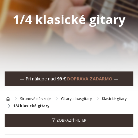
1/4 klasické gitary
— Pri nákupe nad
99 €
DOPRAVA ZADARMO
—
Strunové nástroje
Gitary a basgitary
Klasické gitary
1/4 klasické gitary
ZOBRAZIŤ FILTER