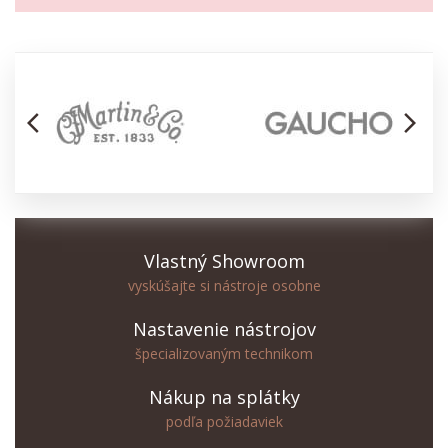
arrow_back_ios
arrow_forward_ios
Vlastný Showroom
vyskúšajte si nástroje osobne
Nastavenie nástrojov
špecializovaným technikom
Nákup na splátky
podľa požiadaviek