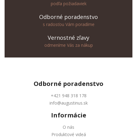
podľa požiadaviek
Odborné poradenstvo
s radosťou Vám poradíme
Vernostné zľavy
odmeníme Vás za nákup
Odborné
poradenstvo
+421 948 318 178
info@augustinus.sk
Informácie
O nás
Produktové videá