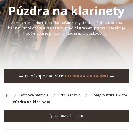
Púzdra na klarinety
Ak vlastníte klarinet, tak odporúčame
aby
ste si zakúpili
púzdro
na
klarinet, ktoré ochráni váš nástroj pred nástrahami pri prenose
ako
je
poškriabanie prípadne mechanické poškodenie.
— Pri nákupe nad
99 €
DOPRAVA ZADARMO
—
Dychové nástroje
Príslušenstvo
Obaly, púzdra a kufre
Púzdra na klarinety
ZOBRAZIŤ FILTER