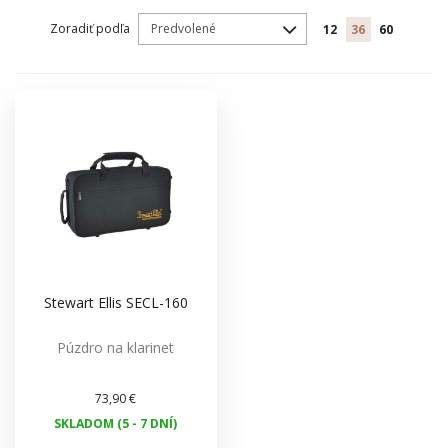
Zoradiť podľa
12
36
60
Stewart Ellis SECL-160
Púzdro na klarinet
73,90 €
SKLADOM (5 - 7 DNÍ)