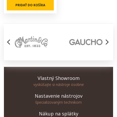
PRIDAŤ DO KOŠÍKA
arrow_back_ios
arrow_forward_ios
Vlastný Showroom
vyskúšajte si nástroje osobne
Nastavenie nástrojov
špecializovaným technikom
Nákup na splátky