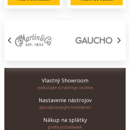
arrow_back_ios
arrow_forward_ios
Vlastný Showroom
vyskúšajte si nástroje osobne
Nastavenie nástrojov
špecializovaným technikom
Nákup na splátky
podľa požiadaviek