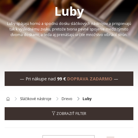
Luby
Luby
spájajú hornú a spodnú dosku sláčikových nástrojov a prispievajú
tak k výslednému zvuku, pretože tvoria pevné spojenie medzi týmito
dvoma doskami, a teda aj prenášajú určite množstvo vibrácií strún.
— Pri nákupe nad
99 €
DOPRAVA ZADARMO
—
Sláčikové nástroje
Drevo
Luby
ZOBRAZIŤ FILTER