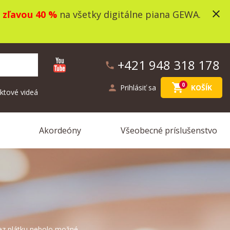
close
o
zľavou 40 %
na všetky digitálne piana GEWA.
+421 948 318 178
phone
shopping_cart
0
person
Prihlásiť sa
KOŠÍK
ktové videá
Akordeóny
Všeobecné príslušenstvo
bez plátku nebolo možné.