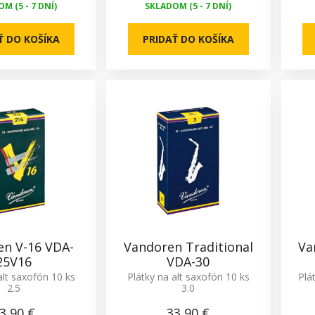
M (5 - 7 DNÍ)
SKLADOM (5 - 7 DNÍ)
Ť DO KOŠÍKA
PRIDAŤ DO KOŠÍKA
en V-16 VDA-
Vandoren Traditional
Va
25V16
VDA-30
alt saxofón 10 ks
Plátky na alt saxofón 10 ks
Plá
2.5
3.0
3,90 €
33,90 €