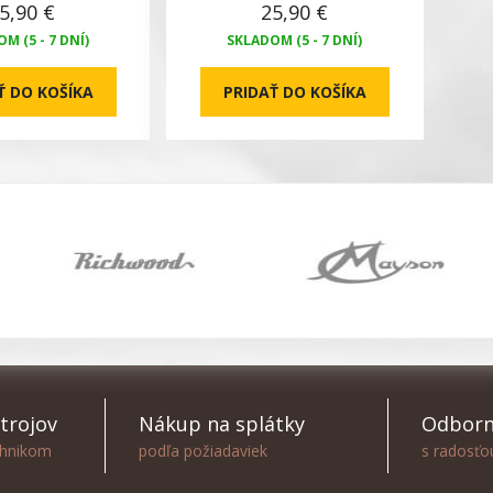
5,90 €
25,90 €
M (5 - 7 DNÍ)
SKLADOM (5 - 7 DNÍ)
Ť DO KOŠÍKA
PRIDAŤ DO KOŠÍKA
trojov
Nákup na splátky
Odborn
chnikom
podľa požiadaviek
s radosť