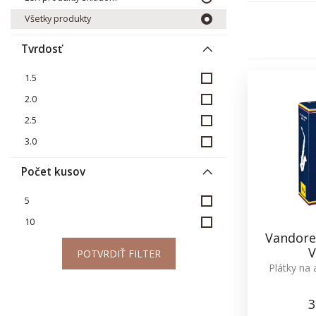
Všetky produkty
Tvrdosť
1.5
2.0
2.5
3.0
Počet kusov
5
10
Vandore
V
POTVRDIŤ FILTER
Plátky na 
3