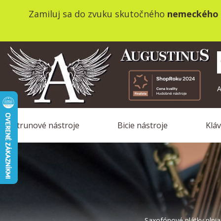
Zamiluj sa do zvuku skutočného
nemeckého 
A
Strunové nástroje
Bicie nástroje
Klá
Saxofónové plátky plnia