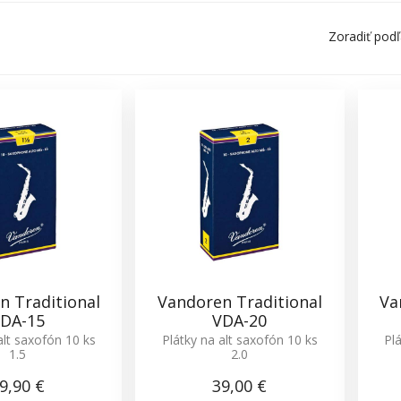
Zoradiť pod
n Traditional
Vandoren Traditional
Va
DA-15
VDA-20
alt saxofón 10 ks
Plátky na alt saxofón 10 ks
Pl
1.5
2.0
9,90 €
39,00 €