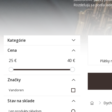
Rozdeľujú sa podľa lade
Kategórie
Cena
Plátky 
Značky
Vandoren
Stav na sklade
Dych
Len produkty skladom