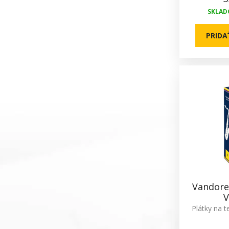
SKLADO
PRIDA
Vandore
V
Plátky na t