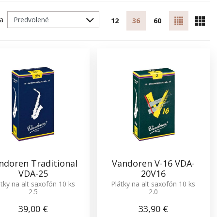
ľa
12
36
60
ndoren Traditional
Vandoren V-16 VDA-
VDA-25
20V16
átky na alt saxofón 10 ks
Plátky na alt saxofón 10 ks
2.5
2.0
39,00 €
33,90 €