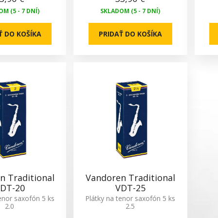
M (5 - 7 DNÍ)
SKLADOM (5 - 7 DNÍ)
Ť DO KOŠÍKA
PRIDAŤ DO KOŠÍKA
n Traditional
Vandoren Traditional
DT-20
VDT-25
enor saxofón 5 ks
Plátky na tenor saxofón 5 ks
2.0
2.5