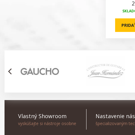
2
SKLADO
PRIDA
arrow_back_ios
Vlastný Showroom
Nastavenie nás
vyskúšajte si nástroje osobne
špecializovaným te