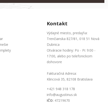
Kontakt
Výdajné miesto, predajňa:
ar
Trenčianska 827/81, 018 51 Nová
nešie
Dubnica
omplety
Otváracie hodiny: Po - Pi: 9:00 -
17:00, alebo po telefonickom
dohovore
Fakturačná Adresa:
Klincová 35, 82108 Bratislava
+421 948 318 178
info@augustinus.sk
IČO:
47219670