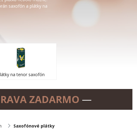
prán saxofón a plátky na
látky na tenor saxofón
RAVA ZADARMO
—
m
Saxofónové plátky