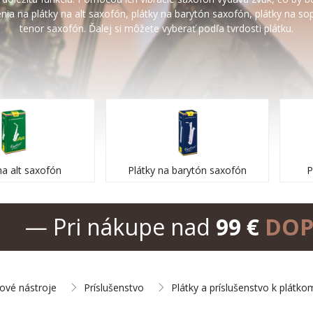
nia na plátky na alt saxofón, plátky na barytón saxofón, plátky na so
tenor saxofón. Ďalej si môžete vyberať podľa tvrdosti plátku.
na alt saxofón
Plátky na barytón saxofón
P
— Pri nákupe nad
99 €
DOP
ové nástroje
Príslušenstvo
Plátky a príslušenstvo k plátko