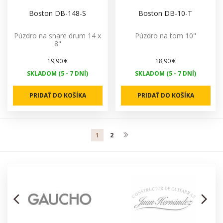
Boston DB-148-S
Boston DB-10-T
Púzdro na snare drum 14 x
Púzdro na tom 10"
8"
19,90 €
18,90 €
SKLADOM (5 - 7 DNÍ)
SKLADOM (5 - 7 DNÍ)
PRIDAŤ DO KOŠÍKA
PRIDAŤ DO KOŠÍKA
1
2
arrow_back_ios
arrow_forward_ios