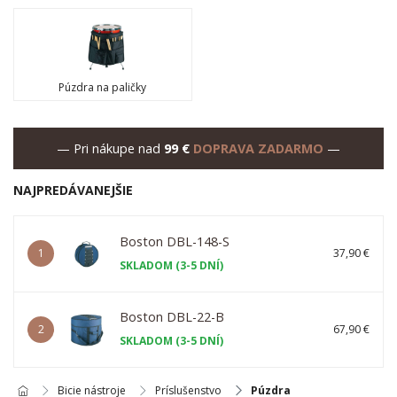
Púzdra na paličky
— Pri nákupe nad
99 €
DOPRAVA ZADARMO
—
NAJPREDÁVANEJŠIE
Boston DBL-148-S
1
37,90 €
SKLADOM (3-5 DNÍ)
Boston DBL-22-B
2
67,90 €
SKLADOM (3-5 DNÍ)
Bicie nástroje
Príslušenstvo
Púzdra