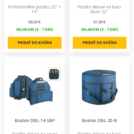
Profesionálne púzdro 22" +
Púzdro deluxe na bass
14"
drum 22"
69,00 €
67,90 €
SKLADOM (5 - 7 DNÍ)
SKLADOM (5 - 7 DNÍ)
PRIDAŤ DO KOŠÍKA
PRIDAŤ DO KOŠÍKA
Boston DBL-14-SBP
Boston DBL-20-B
Púzdro deluxe na snare
Púzdro deluxe na bass