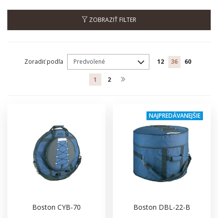
ZOBRAZIŤ FILTER
Zoradiť podľa
12
36
60
1
2
NAJPREDÁVANEJŠIE
Boston CYB-70
Boston DBL-22-B