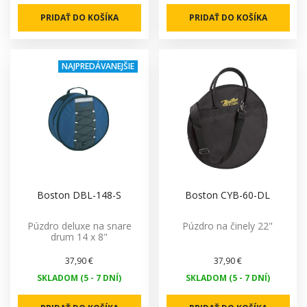
PRIDAŤ DO KOŠÍKA
PRIDAŤ DO KOŠÍKA
NAJPREDÁVANEJŠIE
Boston DBL-148-S
Boston CYB-60-DL
Púzdro deluxe na snare
Púzdro na činely 22"
drum 14 x 8"
37,90 €
37,90 €
SKLADOM (5 - 7 DNÍ)
SKLADOM (5 - 7 DNÍ)