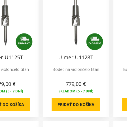
r U1125T
Ulmer U1128T
violončelo titán
Bodec na violončelo titán
Bo
79,00 €
779,00 €
M (5 - 7 DNÍ)
SKLADOM (5 - 7 DNÍ)
Ť DO KOŠÍKA
PRIDAŤ DO KOŠÍKA