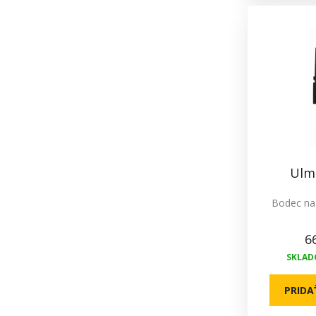
Ulm
Bodec na 
6
SKLADO
PRIDA