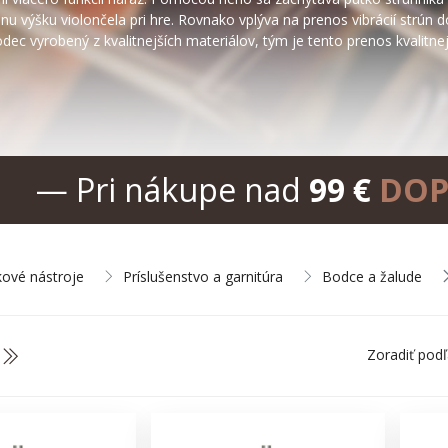
nu výšku violončela pri hre. Rovnako vplýva na prenos vibrácií strún do
dec vyrobený z kvalitnejších materiálov, tým je tento prenos kvalitnej
— Pri nákupe nad
99 €
DOP
kové nástroje
Príslušenstvo a garnitúra
Bodce a žalude
Zoradiť pod