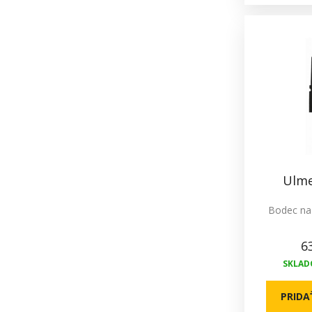
Ulme
Bodec na 
6
SKLADO
PRIDA