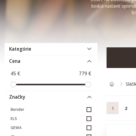
bodca nastaviť optimál
bo
Kategórie
Cena
Sláči
Značky
1
2
Bender
ELS
GEWA