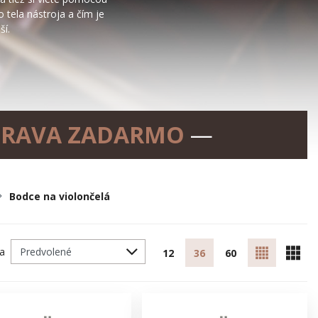
 tela nástroja a čím je
ší.
RAVA ZADARMO
—
Bodce na violončelá
ľa
12
36
60