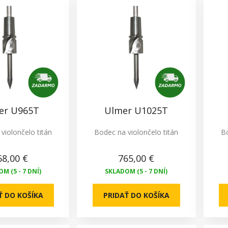
er U965T
Ulmer U1025T
violončelo titán
Bodec na violončelo titán
Bo
68,00 €
765,00 €
M (5 - 7 DNÍ)
SKLADOM (5 - 7 DNÍ)
Ť DO KOŠÍKA
PRIDAŤ DO KOŠÍKA