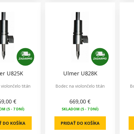
er U825K
Ulmer U828K
violončelo titán
Bodec na violončelo titán
Bo
69,00 €
669,00 €
M (5 - 7 DNÍ)
SKLADOM (5 - 7 DNÍ)
Ť DO KOŠÍKA
PRIDAŤ DO KOŠÍKA