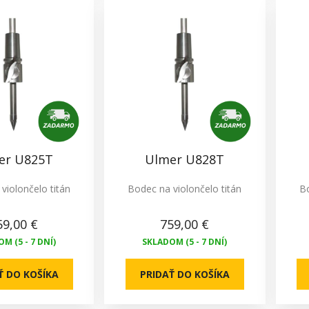
er U825T
Ulmer U828T
violončelo titán
Bodec na violončelo titán
Bo
59,00 €
759,00 €
M (5 - 7 DNÍ)
SKLADOM (5 - 7 DNÍ)
Ť DO KOŠÍKA
PRIDAŤ DO KOŠÍKA