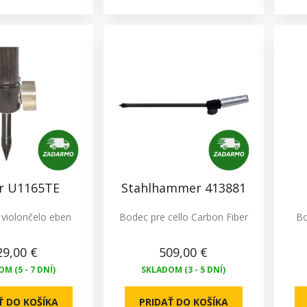
r U1165TE
Stahlhammer 413881
violončelo eben
Bodec pre cello Carbon Fiber
Bo
29,00 €
509,00 €
M (5 - 7 DNÍ)
SKLADOM (3 - 5 DNÍ)
Ť DO KOŠÍKA
PRIDAŤ DO KOŠÍKA