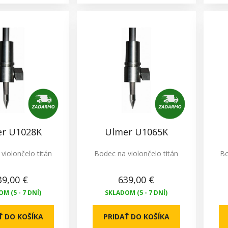
r U1028K
Ulmer U1065K
violončelo titán
Bodec na violončelo titán
Bo
39,00 €
639,00 €
M (5 - 7 DNÍ)
SKLADOM (5 - 7 DNÍ)
Ť DO KOŠÍKA
PRIDAŤ DO KOŠÍKA