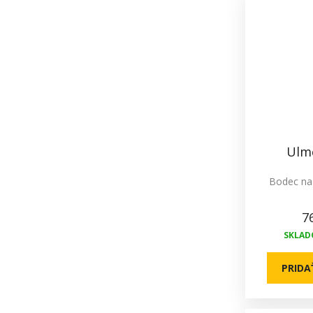
Ulm
Bodec na 
7
SKLADO
PRIDA