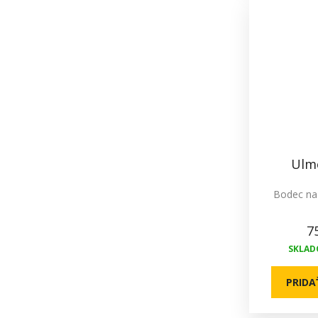
Ulm
Bodec na 
7
SKLADO
PRIDA