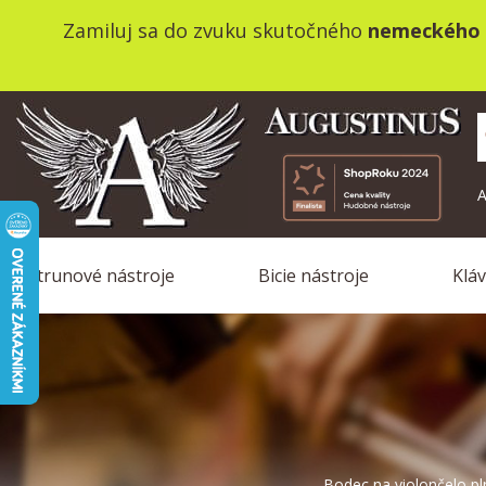
Zamiluj sa do zvuku skutočného
nemeckého 
A
Strunové nástroje
Bicie nástroje
Klá
Bodec na violončelo
pl