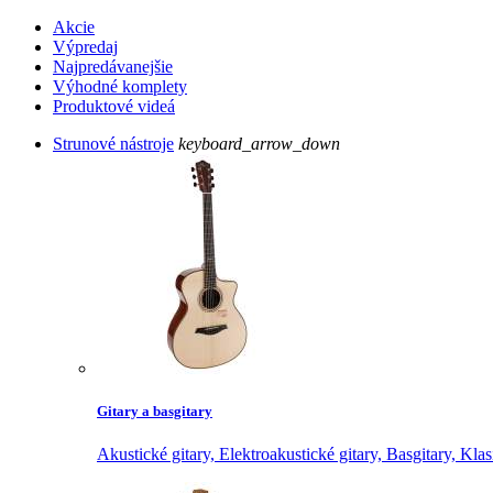
Akcie
Výpredaj
Najpredávanejšie
Výhodné komplety
Produktové videá
Strunové nástroje
keyboard_arrow_down
Gitary a basgitary
Akustické gitary,
Elektroakustické gitary,
Basgitary,
Klas