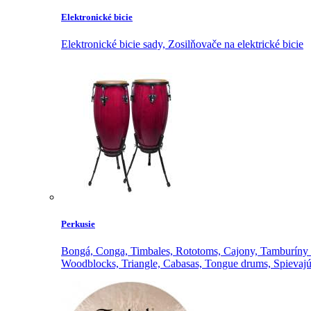
Elektronické bicie
Elektronické bicie sady,
Zosilňovače na elektrické bicie
Perkusie
Bongá,
Conga,
Timbales,
Rototoms,
Cajony,
Tamburíny 
Woodblocks,
Triangle,
Cabasas,
Tongue drums,
Spievajú