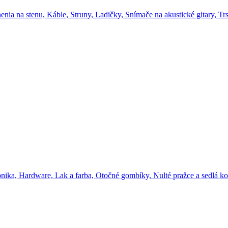
enia na stenu,
Káble,
Struny,
Ladičky,
Snímače na akustické gitary,
Trs
onika,
Hardware,
Lak a farba,
Otočné gombíky,
Nulté pražce a sedlá ko