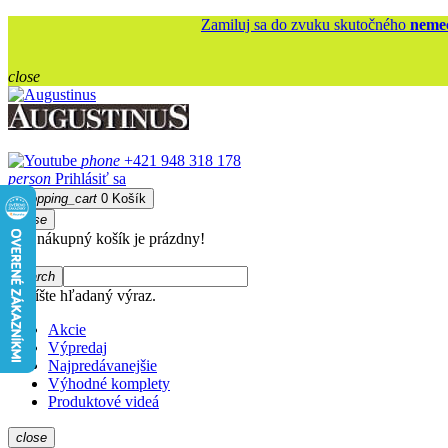
Zamiluj sa do zvuku skutočného
nemec
close
phone
+421 948 318 178
person
Prihlásiť sa
shopping_cart
0
Košík
close
Váš nákupný košík je prázdny!
search
Napíšte hľadaný výraz.
Akcie
Výpredaj
Najpredávanejšie
Výhodné komplety
Produktové videá
close