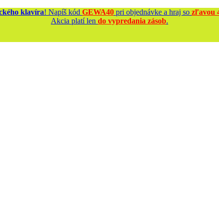
kého klavíra
! Napíš kód
GEWA40
pri objednávke a hraj so
zľavou 
Akcia platí len
do vypredania zásob
.