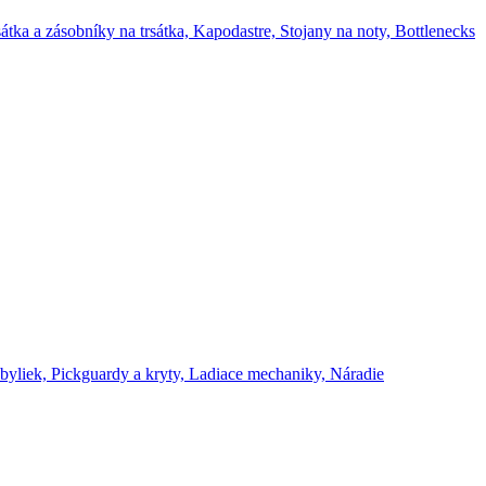
átka a zásobníky na trsátka,
Kapodastre,
Stojany na noty,
Bottlenecks
byliek,
Pickguardy a kryty,
Ladiace mechaniky,
Náradie