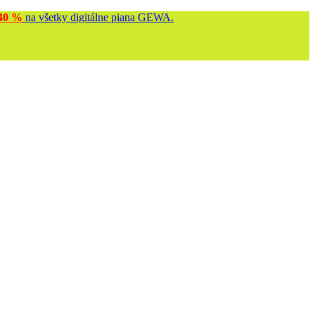
40 %
na všetky digitálne piana GEWA.