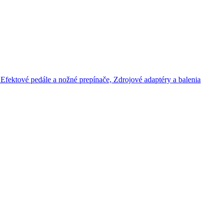
Efektové pedále a nožné prepínače,
Zdrojové adaptéry a balenia