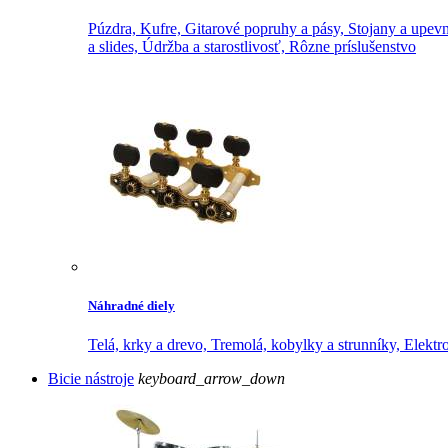
Púzdra,
Kufre,
Gitarové popruhy a pásy,
Stojany a upevn
a slides,
Údržba a starostlivosť,
Rôzne príslušenstvo
Náhradné diely
Telá, krky a drevo,
Tremolá, kobylky a strunníky,
Elektr
Bicie nástroje
keyboard_arrow_down