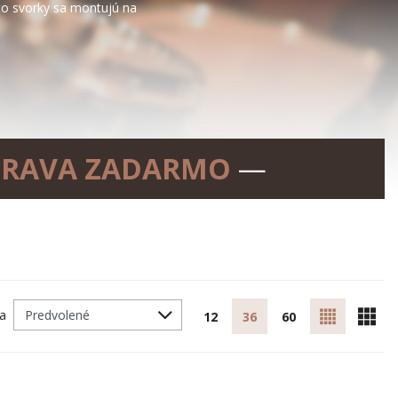
to svorky sa montujú na
RAVA ZADARMO
—
ľa
12
36
60