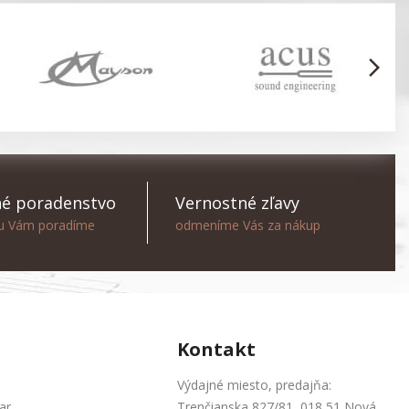
arrow_forward_ios
é poradenstvo
Vernostné zľavy
ou Vám poradíme
odmeníme Vás za nákup
Kontakt
Výdajné miesto, predajňa:
ar
Trenčianska 827/81, 018 51 Nová