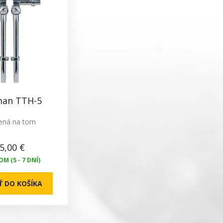
an TTH-5
ná na tom
5,00 €
M (5 - 7 DNÍ)
Ť DO KOŠÍKA