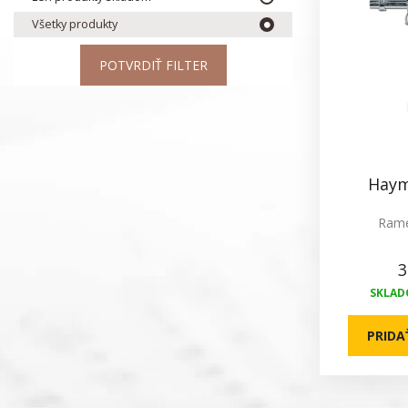
Všetky produkty
POTVRDIŤ FILTER
Haym
Rame
3
SKLADO
PRIDA