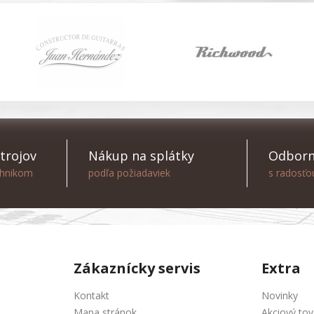
trojov
Nákup na splátky
Odborn
chnikom
podľa požiadaviek
s radosť
Zákaznícky servis
Extra
Kontakt
Novinky
Mapa stránok
Akciový tov