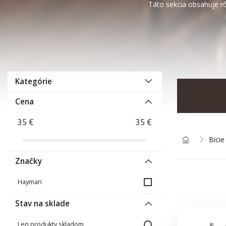
Táto sekcia obsahuje r
Kategórie
Cena
Bicie
Značky
Hayman
Stav na sklade
Len produkty skladom