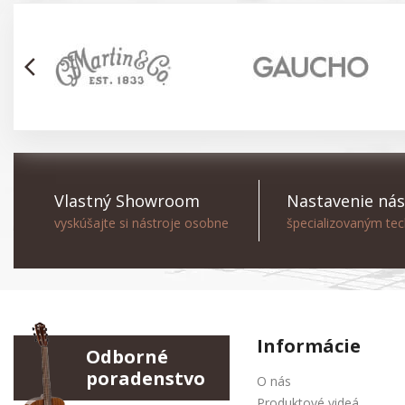
arrow_back_ios
Vlastný Showroom
Nastavenie nás
vyskúšajte si nástroje osobne
špecializovaným te
Informácie
Odborné
poradenstvo
O nás
Produktové videá