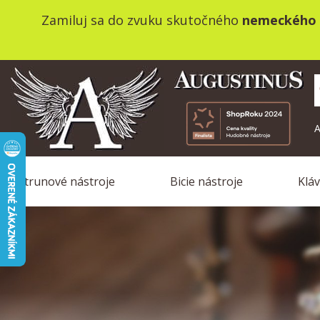
Zamiluj sa do zvuku skutočného
nemeckého 
A
Strunové nástroje
Bicie nástroje
Klá