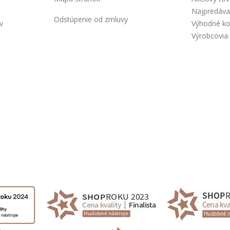
Najpredáva
Odstúpenie od zmluvy
v
Výhodné k
Výrobcovia