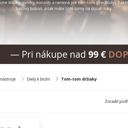
ôzne klapky, svorky, konzoly a ramená pre tom-tom (prechody). Také
basový bubon, a tak máte tom-
tomy
na dosah ruky.
— Pri nákupe nad
99 €
DOP
 nástroje
Diely k bicím
Tom-tom držiaky
Zoradiť pod