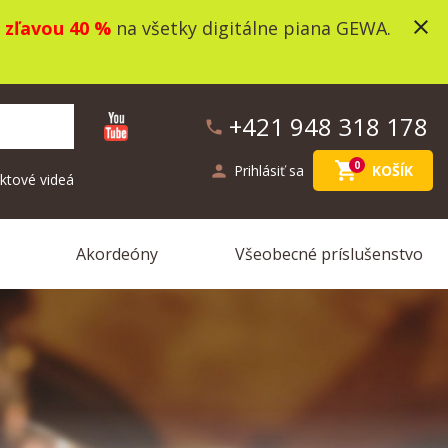
close
o
zľavou 40 %
na všetky digitálne piana GEWA.
+421 948 318 178
phone
shopping_cart
0
person
Prihlásiť sa
KOŠÍK
ktové videá
Akordeóny
Všeobecné príslušenstvo