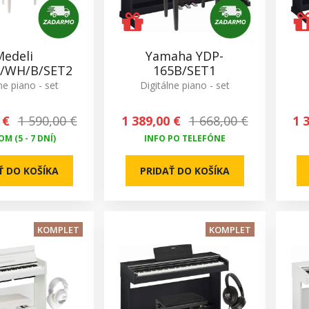
Medeli
Yamaha YDP-
/WH/B/SET2
165B/SET1
ne piano - set
Digitálne piano - set
 €
1 590,00 €
1 389,00 €
1 668,00 €
1 
M (5 - 7 DNÍ)
INFO PO TELEFÓNE
Ť DO KOŠÍKA
PRIDAŤ DO KOŠÍKA
KOMPLET
KOMPLET