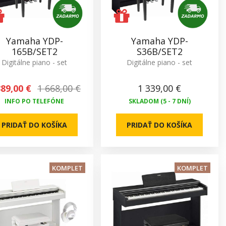
Yamaha YDP-
Yamaha YDP-
165B/SET2
S36B/SET2
Digitálne piano - set
Digitálne piano - set
389,00 €
1 668,00 €
1 339,00 €
INFO PO TELEFÓNE
SKLADOM (5 - 7 DNÍ)
PRIDAŤ DO KOŠÍKA
PRIDAŤ DO KOŠÍKA
KOMPLET
KOMPLET