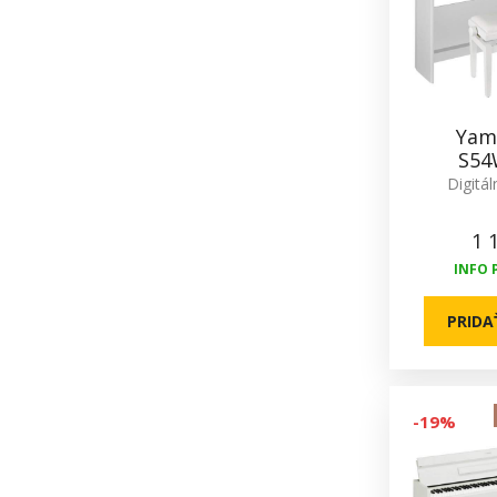
Yam
S54
Digitál
1 
INFO 
PRIDA
-19%