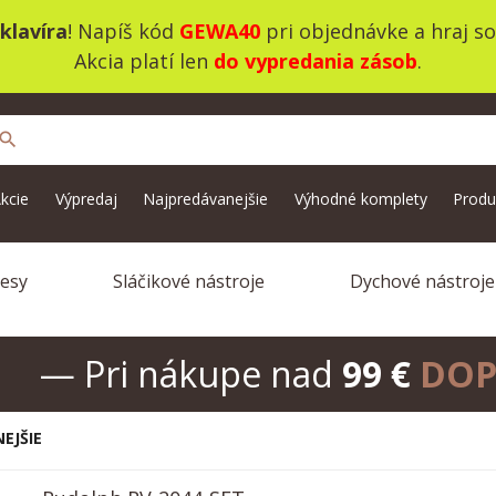
klavíra
! Napíš kód
GEWA40
pri objednávke a hraj s
Akcia platí len
do vypredania zásob
.
search
kcie
Výpredaj
Najpredávanejšie
Výhodné komplety
Produ
vesy
Sláčikové nástroje
Dychové nástroje
— Pri nákupe nad
99 €
DOP
EJŠIE