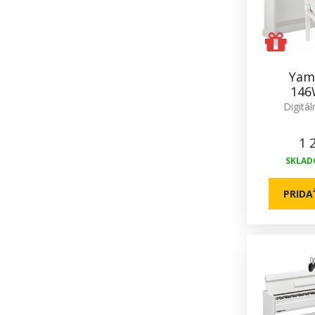
Yam
146
Digitál
1 
SKLADO
PRIDA