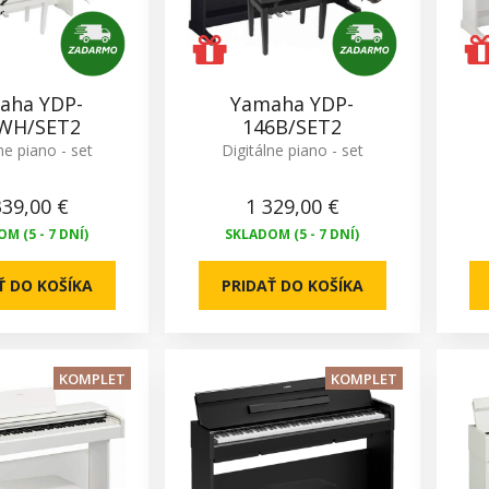
aha YDP-
Yamaha YDP-
WH/SET2
146B/SET2
ne piano - set
Digitálne piano - set
339,00 €
1 329,00 €
M (5 - 7 DNÍ)
SKLADOM (5 - 7 DNÍ)
Ť DO KOŠÍKA
PRIDAŤ DO KOŠÍKA
KOMPLET
KOMPLET