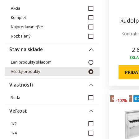
Akcia
Komplet
Rudolp
Najpredávanejšie
Kontraba
Rozbalený
2 
Stav na sklade
SKL
Len produkty skladom
Všetky produkty
PRIDA
Vlastnosti
Sada
KOMPLET
R
-13%
Veľkosť
1/2
1/4