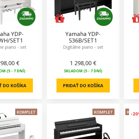
aha YDP-
Yamaha YDP-
WH/SET1
S36B/SET1
ne piano - set
Digitálne piano - set
298,00 €
1 298,00 €
M (5 - 7 DNÍ)
SKLADOM (5 - 7 DNÍ)
Ť DO KOŠÍKA
PRIDAŤ DO KOŠÍKA
KOMPLET
KOMPLET
KOMP
-2