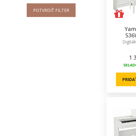
POTVRDIŤ FILTER
Yam
S36
Digitál
1 
SKLADO
PRIDA