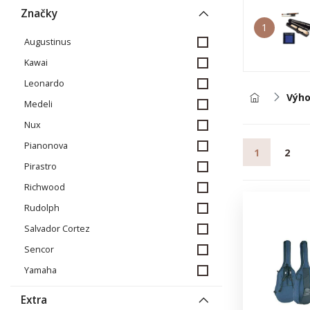
Značky
1
Augustinus
Kawai
Leonardo
Výho
Medeli
Nux
Pianonova
1
2
Pirastro
Richwood
Rudolph
Salvador Cortez
Sencor
Yamaha
Extra