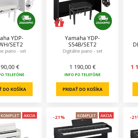
aha YDP-
Yamaha YDP-
WH/SET2
S54B/SET2
D
ne piano - set
Digitálne piano - set
190,00 €
1 190,00 €
1 
PO TELEFÓNE
INFO PO TELEFÓNE
Ť DO KOŠÍKA
PRIDAŤ DO KOŠÍKA
KOMPLET
AKCIA
KOMPLET
AKCIA
-21%
-2