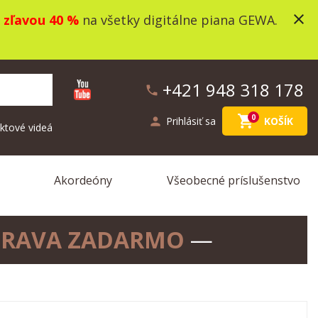
close
o
zľavou 40 %
na všetky digitálne piana GEWA.
+421 948 318 178
phone
shopping_cart
0
person
Prihlásiť sa
KOŠÍK
ktové videá
Akordeóny
Všeobecné príslušenstvo
RAVA ZADARMO
—