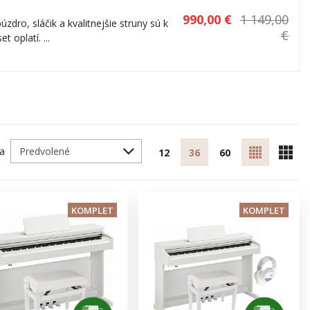
990,00 €
1 149,00
úzdro, sláčik a kvalitnejšie struny sú k
€
 oplatí. ...
ľa
12
36
60
KOMPLET
KOMPLET