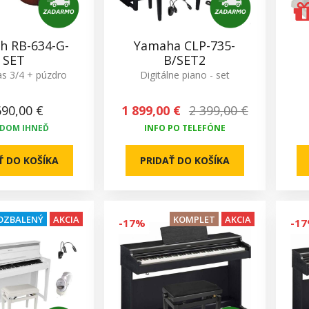
h RB-634-G-
Yamaha CLP-735-
SET
B/SET2
s 3/4 + púzdro
Digitálne piano - set
690,00 €
1 899,00 €
2 399,00 €
ADOM IHNEĎ
INFO PO TELEFÓNE
Ť DO KOŠÍKA
PRIDAŤ DO KOŠÍKA
OZBALENÝ
AKCIA
KOMPLET
AKCIA
-17%
-1