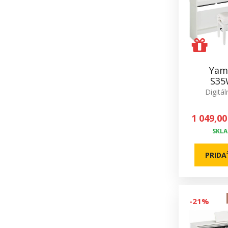
Yam
S35
Digitál
1 049,00
SKL
PRIDA
-21%