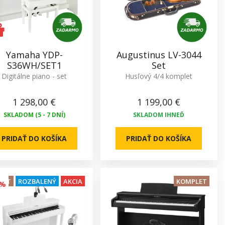
Yamaha YDP-
Augustinus LV-3044
S36WH/SET1
Set
Digitálne piano - set
Husľový 4/4 komplet
1 298,00 €
1 199,00 €
SKLADOM (5 - 7 DNÍ)
SKLADOM IHNEĎ
PRIDAŤ DO KOŠÍKA
PRIDAŤ DO KOŠÍKA
LET
ROZBALENÝ
AKCIA
KOMPLET
0%