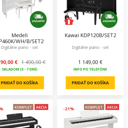
Medeli
Kawai KDP120B/SET2
P460K/WH/B/SET2
Digitálne piano - set
Digitálne piano - set
190,00 €
1 490,00 €
1 149,00 €
SKLADOM (5 - 7 DNÍ)
INFO PO TELEFÓNE
PRIDAŤ DO KOŠÍKA
PRIDAŤ DO KOŠÍKA
KOMPLET
AKCIA
KOMPLET
AKCIA
1%
-21%