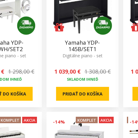
aha YDP-
Yamaha YDP-
WH/SET2
145B/SET1
ne piano - set
Digitálne piano - set
 €
1 298,00 €
1 039,00 €
1 308,00 €
1 
ADOM IHNEĎ
SKLADOM IHNEĎ
Ť DO KOŠÍKA
PRIDAŤ DO KOŠÍKA
KOMPLET
AKCIA
KOMPLET
AKCIA
KOM
-14%
-1