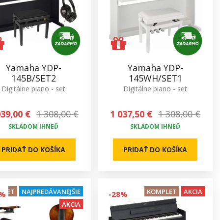
Yamaha YDP-
Yamaha YDP-
145B/SET2
145WH/SET1
Digitálne piano - set
Digitálne piano - set
039,00 €
1 308,00 €
1 037,50 €
1 308,00 €
SKLADOM IHNEĎ
SKLADOM IHNEĎ
PRIDAŤ DO KOŠÍKA
PRIDAŤ DO KOŠÍKA
PLET
NAJPREDÁVANEJŠIE
KOMPLET
AKCIA
4%
-28%
AKCIA