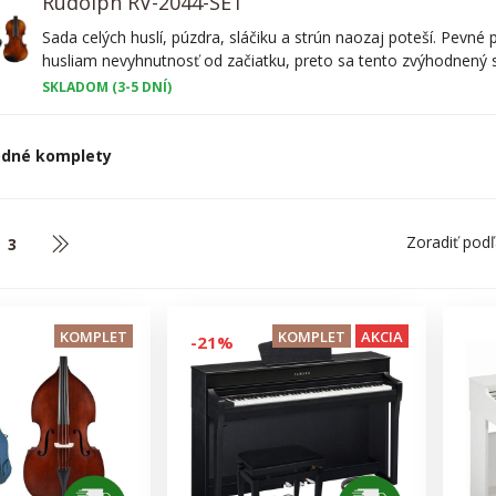
Rudolph RV-2044-SET
Sada celých huslí, púzdra, sláčiku a strún naozaj poteší. Pevné p
husliam nevyhnutnosť od začiatku, preto sa tento zvýhodnený set
SKLADOM (3-5 DNÍ)
dné komplety
Zoradiť pod
3
KOMPLET
KOMPLET
AKCIA
-21%