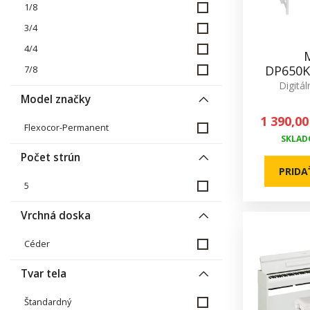
1/8
3/4
4/4
DP650K
7/8
Digitál
Model značky
1 390,00
Flexocor-Permanent
SKLADO
Počet strún
PRIDA
5
Vrchná doska
Céder
Tvar tela
Štandardný