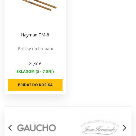
Hayman TM-8
Paličky na timpani
21,90 €
SKLADOM (5 - 7 DNÍ)
PRIDAŤ DO KOŠÍKA
arrow_back_ios
arrow_forward_ios