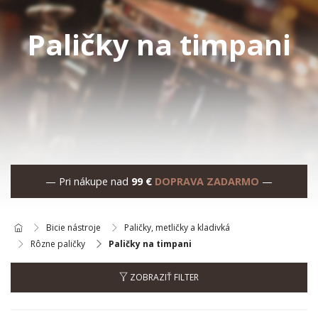
Paličky na timpani
— Pri nákupe nad
99 €
DOPRAVA ZADARMO
—
Bicie nástroje
Paličky, metličky a kladivká
Rôzne paličky
Paličky na timpani
ZOBRAZIŤ FILTER