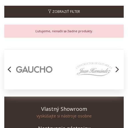
ZOBRAZIŤ FILTER
Ľutujeme, nenašli sa žiadne produkty.
arrow_back_ios
arrow_forward_ios
Vlastný Showroom
vyskúšajte si nástroje osobne