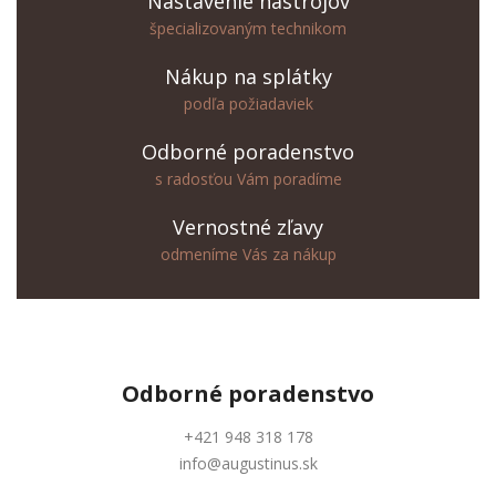
Nastavenie nástrojov
špecializovaným technikom
Nákup na splátky
podľa požiadaviek
Odborné poradenstvo
s radosťou Vám poradíme
Vernostné zľavy
odmeníme Vás za nákup
Odborné
poradenstvo
+421 948 318 178
info@augustinus.sk