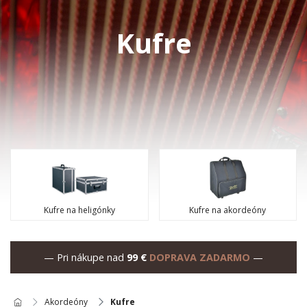
Kufre
Kufre na heligónky
Kufre na akordeóny
— Pri nákupe nad
99 €
DOPRAVA ZADARMO
—
Akordeóny
Kufre