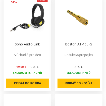
-51%
Soho Audio Link
Boston AT-165-G
Slúchadlá pre deti
Redukcia/prepojka
19,00 €
39,00 €
2,99 €
SKLADOM (5 - 7 DNÍ)
SKLADOM IHNEĎ
PRIDAŤ DO KOŠÍKA
PRIDAŤ DO KOŠÍKA