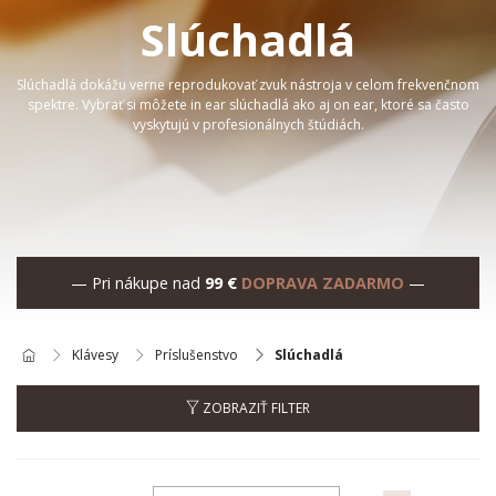
Slúchadlá
Slúchadlá dokážu verne reprodukovať zvuk nástroja v celom frekvenčnom
spektre. Vybrať si môžete in ear slúchadlá ako aj on ear, ktoré sa často
vyskytujú v profesionálnych štúdiách.
— Pri nákupe nad
99 €
DOPRAVA ZADARMO
—
Klávesy
Príslušenstvo
Slúchadlá
ZOBRAZIŤ FILTER