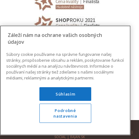
Záleží nám na ochrane vašich osobných
údajov
Súbory cookie používame na správne fungovanie našej
stránky, prispôsobenie obsahu a reklám, poskytovanie funkcií
sociálnych médií a na analýzu návštevnosti. Informácie o
používaní našej stránky tiež zdieľame s našimi sociálnymi
médiami, reklamnými a analytickými partnermi.
Súhlasím
Podrobné
nastavenia
© 2026 AUGUSTINUS | VŠETKY PRÁVA VYHRADENÉ |
DESIGN
|
DEVELOPMENT
|
SOCIAL
|
BAJAN.SK