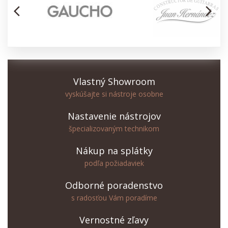
arrow_back_ios
arrow_forward_ios
Vlastný Showroom
vyskúšajte si nástroje osobne
Nastavenie nástrojov
špecializovaným technikom
Nákup na splátky
podľa požiadaviek
Odborné poradenstvo
s radosťou Vám poradíme
Vernostné zľavy