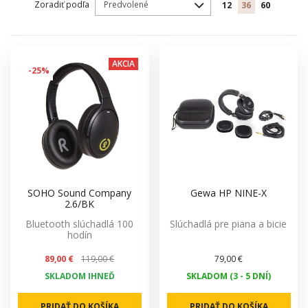
Zoradiť podľa
12
36
60
AKCIA
-25%
SOHO Sound Company
Gewa HP NINE-X
2.6/BK
Bluetooth slúchadlá 100
Slúchadlá pre piana a bicie
hodín
89,00 €
119,00 €
79,00 €
SKLADOM IHNEĎ
SKLADOM (3 - 5 DNÍ)
PRIDAŤ DO KOŠÍKA
PRIDAŤ DO KOŠÍKA