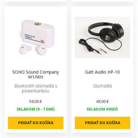
SOHO Sound Company
Gatt Audio HP-10
W1/WH
Bluetooth slúchadlá s
Slúchadlá
powerbankou
59,00 €
49,00 €
SKLADOM (5 - 7 DNÍ)
SKLADOM IHNEĎ
PRIDAŤ DO KOŠÍKA
PRIDAŤ DO KOŠÍKA