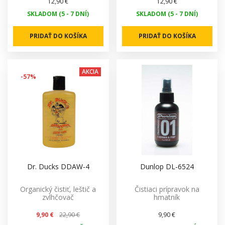
12,90 €
12,90 €
SKLADOM (5 - 7 DNÍ)
SKLADOM (5 - 7 DNÍ)
PRIDAŤ DO KOŠÍKA
PRIDAŤ DO KOŠÍKA
AKCIA
-57%
Dr. Ducks DDAW-4
Dunlop DL-6524
Organický čistiť, leštič a
Čistiaci prípravok na
zvlhčovač
hmatník
9,90 €
22,90 €
9,90 €