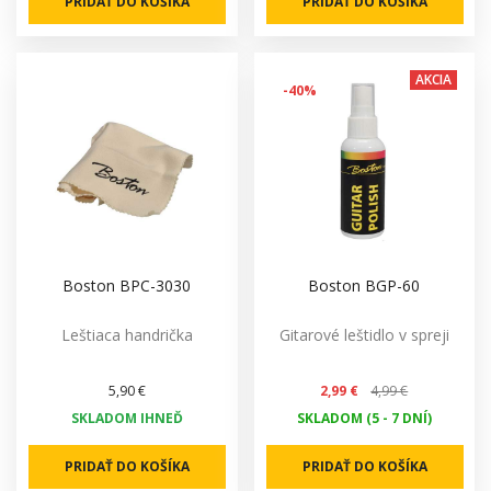
PRIDAŤ DO KOŠÍKA
PRIDAŤ DO KOŠÍKA
AKCIA
-40%
Boston BPC-3030
Boston BGP-60
Leštiaca handrička
Gitarové leštidlo v spreji
5,90 €
2,99 €
4,99 €
SKLADOM IHNEĎ
SKLADOM (5 - 7 DNÍ)
PRIDAŤ DO KOŠÍKA
PRIDAŤ DO KOŠÍKA