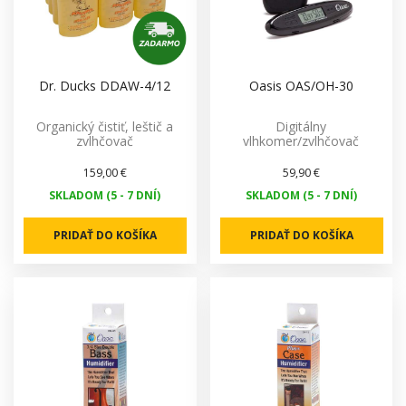
Dr. Ducks DDAW-4/12
Oasis OAS/OH-30
Organický čistiť, leštič a
Digitálny
zvlhčovač
vlhkomer/zvlhčovač
159,00 €
59,90 €
SKLADOM (5 - 7 DNÍ)
SKLADOM (5 - 7 DNÍ)
PRIDAŤ DO KOŠÍKA
PRIDAŤ DO KOŠÍKA