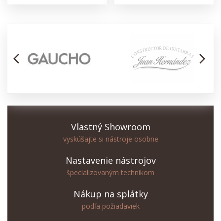
arrow_back_ios
arrow_forward_ios
Vlastný Showroom
vyskúšajte si nástroje osobne
Nastavenie nástrojov
špecializovaným technikom
Nákup na splátky
podľa požiadaviek