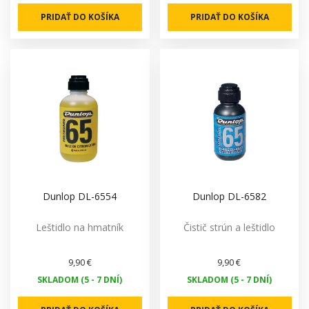
PRIDAŤ DO KOŠÍKA
PRIDAŤ DO KOŠÍKA
Dunlop DL-6554
Dunlop DL-6582
Leštidlo na hmatník
Čistič strún a leštidlo
9,90 €
9,90 €
SKLADOM (5 - 7 DNÍ)
SKLADOM (5 - 7 DNÍ)