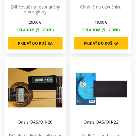
Zvlhčovač na rezonančný
Chránič na ozvučnicu
otvor gitary
29,00 €
19,00 €
SKLADOM (5 - 7 DNÍ)
SKLADOM (5 - 7 DNÍ)
PRIDAŤ DO KOŠÍKA
PRIDAŤ DO KOŠÍKA
Oasis OAS/OH-20
Oasis OAS/OH-22
Držiak na digitálny vlkomer
Podložka pod gitaru