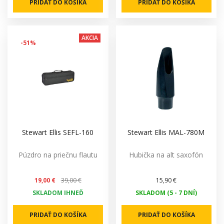
PRIDAŤ DO KOŠÍKA
PRIDAŤ DO KOŠÍKA
AKCIA
-51%
Stewart Ellis SEFL-160
Stewart Ellis MAL-780M
Púzdro na priečnu flautu
Hubička na alt saxofón
19,00 €
39,00 €
15,90 €
SKLADOM IHNEĎ
SKLADOM (5 - 7 DNÍ)
PRIDAŤ DO KOŠÍKA
PRIDAŤ DO KOŠÍKA