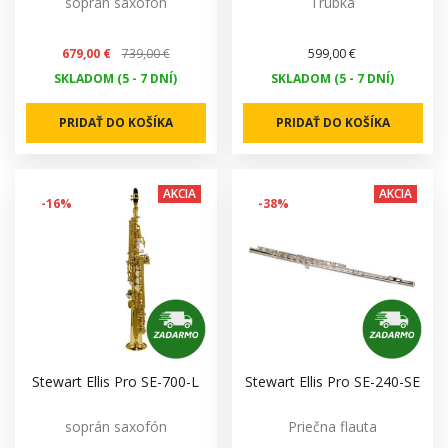
soprán saxofón
Trúbka
679,00 €
739,00 €
599,00 €
SKLADOM (5 - 7 DNÍ)
SKLADOM (5 - 7 DNÍ)
PRIDAŤ DO KOŠÍKA
PRIDAŤ DO KOŠÍKA
AKCIA
AKCIA
-16%
-38%
Stewart Ellis Pro SE-700-L
Stewart Ellis Pro SE-240-SE
soprán saxofón
Priečna flauta