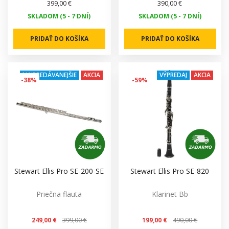
399,00 €
390,00 €
SKLADOM (5 - 7 DNÍ)
SKLADOM (5 - 7 DNÍ)
PRIDAŤ DO KOŠÍKA
PRIDAŤ DO KOŠÍKA
NAJPREDÁVANEJŠIE
AKCIA
VÝPREDAJ
AKCIA
-38%
-59%
Stewart Ellis Pro SE-200-SE
Stewart Ellis Pro SE-820
Priečna flauta
Klarinet Bb
249,00 €
399,00 €
199,00 €
490,00 €