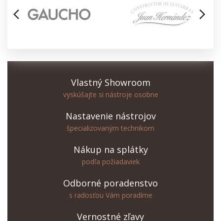
arrow_back_ios
arrow_forward_ios
Vlastný Showroom
vyskúšajte si nástroje osobne
Nastavenie nástrojov
špecializovaným technikom
Nákup na splátky
podľa požiadaviek
Odborné poradenstvo
s radosťou Vám poradíme
Vernostné zľavy