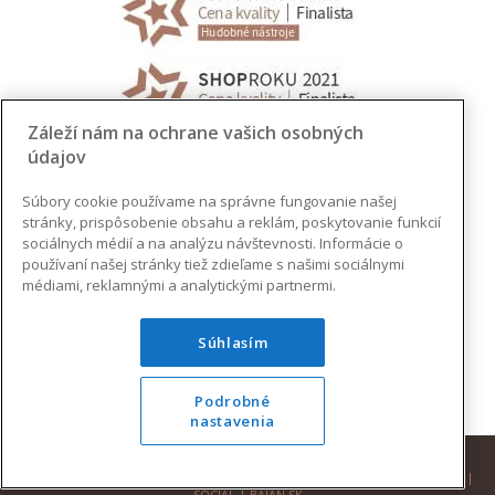
Záleží nám na ochrane vašich osobných
údajov
Súbory cookie používame na správne fungovanie našej
stránky, prispôsobenie obsahu a reklám, poskytovanie funkcií
sociálnych médií a na analýzu návštevnosti. Informácie o
používaní našej stránky tiež zdieľame s našimi sociálnymi
médiami, reklamnými a analytickými partnermi.
Súhlasím
Podrobné
nastavenia
© 2026 AUGUSTINUS | VŠETKY PRÁVA VYHRADENÉ |
DESIGN
|
DEVELOPMENT
|
SOCIAL
|
BAJAN.SK