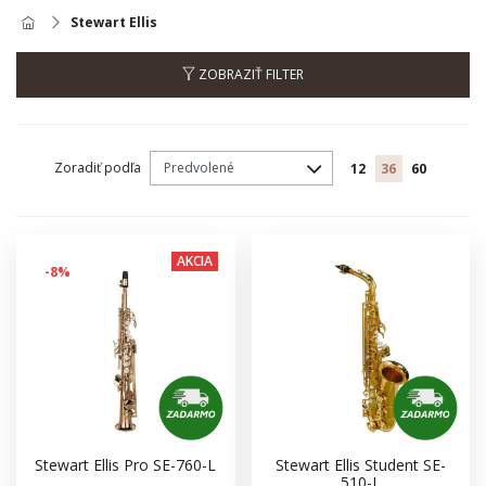
Stewart Ellis
ZOBRAZIŤ FILTER
Zoradiť podľa
12
36
60
AKCIA
-8%
Stewart Ellis Pro SE-760-L
Stewart Ellis Student SE-
510-L