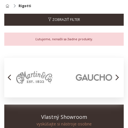
Rigotti
ZOBRAZIŤ FILTER
Ľutujeme, nenašli sa žiadne produkty.
arrow_back_ios
arrow_forward_ios
Vlastný Showroom
vyskúšajte si nástroje osobne