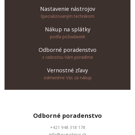
Nastavenie nástrojov
špecializovaným technikom
Nákup na splátky
podľa požiadaviek
Odborné poradenstvo
s radosťou Vám poradíme
Vernostné zľavy
odmeníme Vás za nákup
Odborné
poradenstvo
+421 948 318 178
info@augustinus.sk