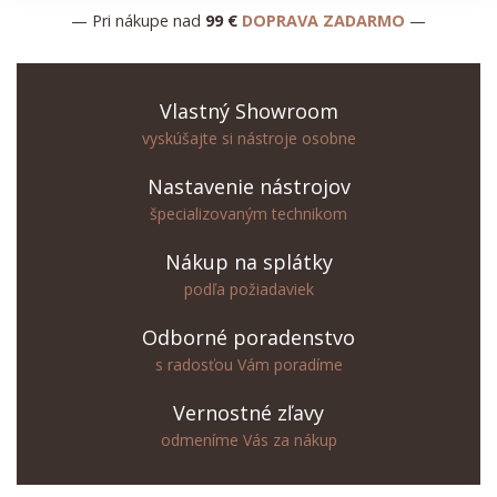
— Pri nákupe nad
99 €
DOPRAVA ZADARMO
—
Vlastný Showroom
vyskúšajte si nástroje osobne
Nastavenie nástrojov
špecializovaným technikom
Nákup na splátky
podľa požiadaviek
Odborné poradenstvo
s radosťou Vám poradíme
Vernostné zľavy
odmeníme Vás za nákup