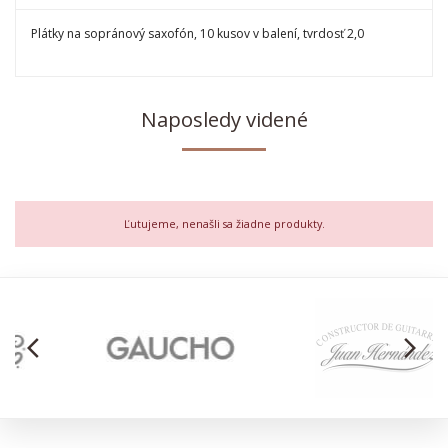
Plátky na sopránový saxofón, 10 kusov v balení, tvrdosť 2,0
Naposledy videné
Ľutujeme, nenašli sa žiadne produkty.
arrow_back_ios
arrow_forward_ios