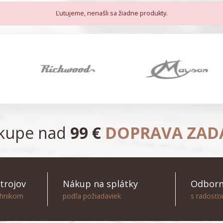
Ľutujeme, nenašli sa žiadne produkty.
ákupe nad
99 €
DOPRAVA ZA
trojov
Nákup na splátky
Odborn
chnikom
podľa požiadaviek
s radosť