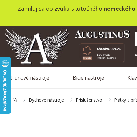
Zamiluj sa do zvuku skutočného
nemeckého 
A
Strunové nástroje
Bicie nástroje
Klá
Dychové nástroje
Príslušenstvo
Plátky a pr