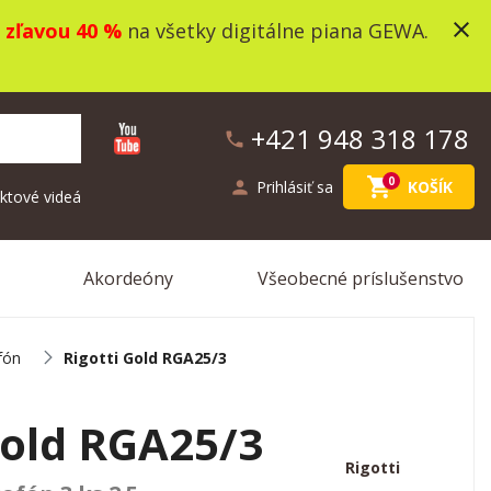
close
o
zľavou 40 %
na všetky digitálne piana GEWA.
+421 948 318 178
phone
shopping_cart
0
person
Prihlásiť sa
KOŠÍK
ktové videá
Akordeóny
Všeobecné príslušenstvo
fón
Rigotti Gold RGA25/3
Gold RGA25/3
Rigotti