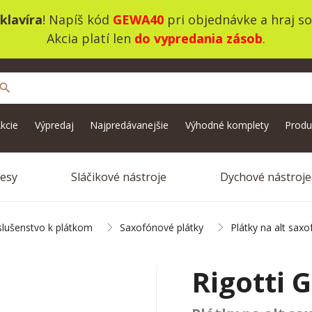
klavíra
! Napíš kód
GEWA40
pri objednávke a hraj s
Akcia platí len
do vypredania zásob
.
search
kcie
Výpredaj
Najpredávanejšie
Výhodné komplety
Produ
vesy
Sláčikové nástroje
Dychové nástroje
íslušenstvo k plátkom
Saxofónové plátky
Plátky na alt saxo
Rigotti 