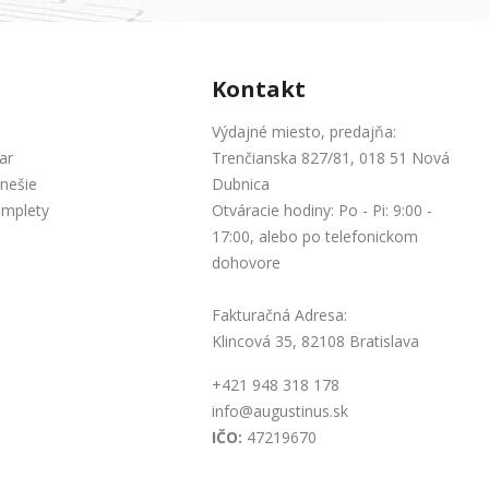
Kontakt
Výdajné miesto, predajňa:
ar
Trenčianska 827/81, 018 51 Nová
nešie
Dubnica
omplety
Otváracie hodiny: Po - Pi: 9:00 -
17:00, alebo po telefonickom
dohovore
Fakturačná Adresa:
Klincová 35, 82108 Bratislava
+421 948 318 178
info@augustinus.sk
IČO:
47219670