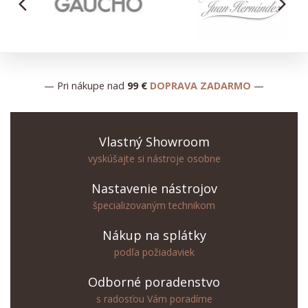
arrow_back_ios
arrow_forward_ios
— Pri nákupe nad
99 €
DOPRAVA ZADARMO
—
Vlastný Showroom
vyskúšajte si nástroje osobne
Nastavenie nástrojov
špecializovaným technikom
Nákup na splátky
podľa požiadaviek
Odborné poradenstvo
s radosťou Vám poradíme