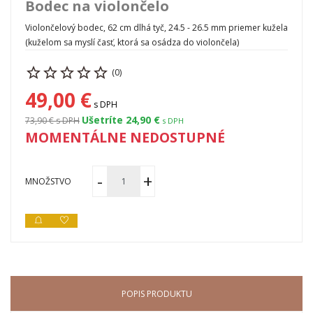
Bodec na violončelo
Violončelový bodec, 62 cm dlhá tyč, 24.5 - 26.5 mm priemer kužela
(kuželom sa myslí časť, ktorá sa osádza do violončela)
(0)
49,00 €
s DPH
Ušetríte 24,90 €
73,90 €
s DPH
s DPH
MOMENTÁLNE NEDOSTUPNÉ
MNOŽSTVO
POPIS PRODUKTU