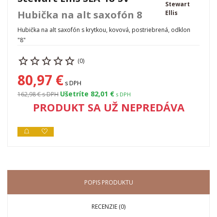
Stewart
Hubička na alt saxofón 8
Ellis
Hubička na alt saxofón s krytkou, kovová, postriebrená, odklon
"8"
(0)
80,97 €
s DPH
Ušetríte 82,01 €
162,98 €
s DPH
s DPH
PRODUKT SA UŽ NEPREDÁVA
POPIS PRODUKTU
RECENZIE (0)