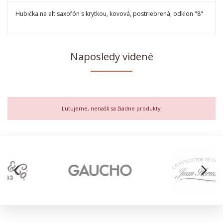
Hubička na alt saxofón s krytkou, kovová, postriebrená, odklon "8"
Naposledy videné
Ľutujeme, nenašli sa žiadne produkty.
arrow_back_ios
arrow_forward_ios