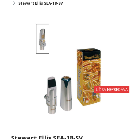
Stewart Ellis SEA-18-SV
UŽ SA NEPREDÁVA
Stewart Ellis SEA-18-SV