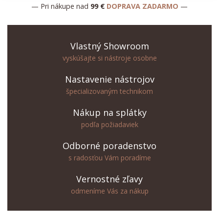
— Pri nákupe nad
99 €
DOPRAVA ZADARMO
—
Vlastný Showroom
vyskúšajte si nástroje osobne
Nastavenie nástrojov
špecializovaným technikom
Nákup na splátky
podľa požiadaviek
Odborné poradenstvo
s radosťou Vám poradíme
Vernostné zľavy
odmeníme Vás za nákup