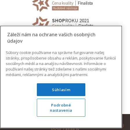
Záleží nám na ochrane vašich osobných
údajov
Súbory cookie používame na správne fungovanie našej
stránky, prispôsobenie obsahu a reklám, poskytovanie funkcií
sociálnych médií a na analýzu návštevnosti. Informácie o
používaní našej stránky tiež zdieľame s našimi sociálnymi
médiami, reklamnými a analytickými partnermi.
Súhlasím
Podrobné
nastavenia
© 2026 AUGUSTINUS | VŠETKY PRÁVA VYHRADENÉ |
DESIGN
|
DEVELOPMENT
|
SOCIAL
|
BAJAN.SK