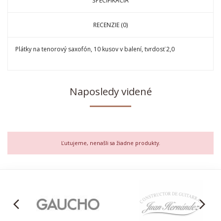
ŠPECIFIKÁCIA
RECENZIE (0)
Plátky na tenorový saxofón, 10 kusov v balení, tvrdosť 2,0
Naposledy videné
Ľutujeme, nenašli sa žiadne produkty.
arrow_back_ios
arrow_forward_ios