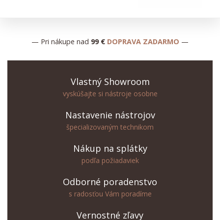
— Pri nákupe nad
99 €
DOPRAVA ZADARMO
—
Vlastný Showroom
vyskúšajte si nástroje osobne
Nastavenie nástrojov
špecializovaným technikom
Nákup na splátky
podľa požiadaviek
Odborné poradenstvo
s radosťou Vám poradíme
Vernostné zľavy