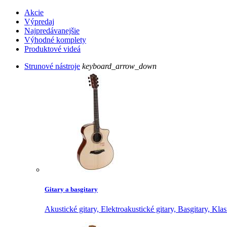
Akcie
Výpredaj
Najpredávanejšie
Výhodné komplety
Produktové videá
Strunové nástroje
keyboard_arrow_down
Gitary a basgitary
Akustické gitary,
Elektroakustické gitary,
Basgitary,
Klas