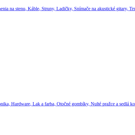
enia na stenu,
Káble,
Struny,
Ladičky,
Snímače na akustické gitary,
Trs
onika,
Hardware,
Lak a farba,
Otočné gombíky,
Nulté pražce a sedlá ko