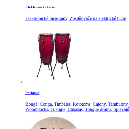
Elektronické bicie
Elektronické bicie sady,
Zosilňovače na elektrické bicie
Perkusie
Bongá,
Conga,
Timbales,
Rototoms,
Cajony,
Tamburíny 
Woodblocks,
Triangle,
Cabasas,
Tongue drums,
Spievajú