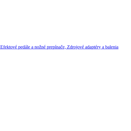
Efektové pedále a nožné prepínače,
Zdrojové adaptéry a balenia