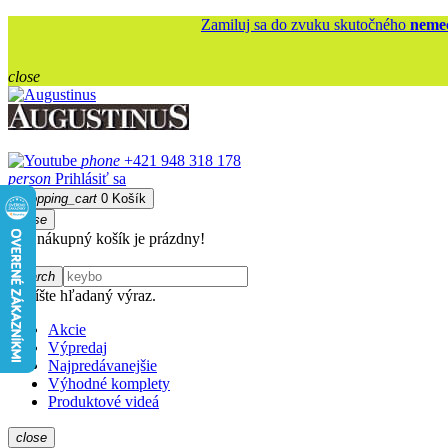
Zamiluj sa do zvuku skutočného
nemec
close
phone
+421 948 318 178
person
Prihlásiť sa
shopping_cart
0
Košík
close
Váš nákupný košík je prázdny!
search
Napíšte hľadaný výraz.
Akcie
Výpredaj
Najpredávanejšie
Výhodné komplety
Produktové videá
close