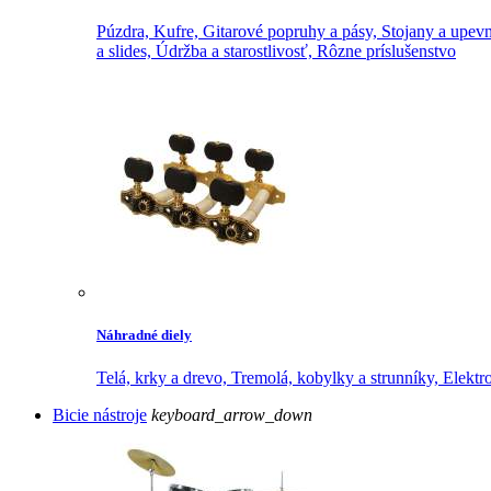
Púzdra,
Kufre,
Gitarové popruhy a pásy,
Stojany a upevn
a slides,
Údržba a starostlivosť,
Rôzne príslušenstvo
Náhradné diely
Telá, krky a drevo,
Tremolá, kobylky a strunníky,
Elektr
Bicie nástroje
keyboard_arrow_down