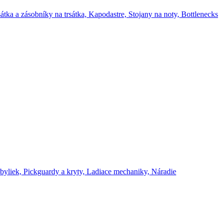
átka a zásobníky na trsátka,
Kapodastre,
Stojany na noty,
Bottlenecks
byliek,
Pickguardy a kryty,
Ladiace mechaniky,
Náradie