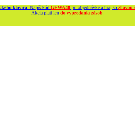
kého klavíra
! Napíš kód
GEWA40
pri objednávke a hraj so
zľavou 
Akcia platí len
do vypredania zásob
.