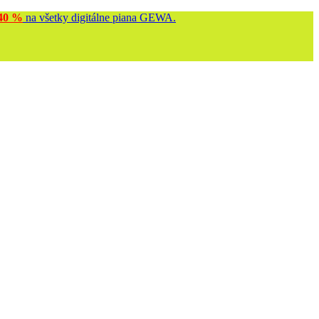
40 %
na všetky digitálne piana GEWA.