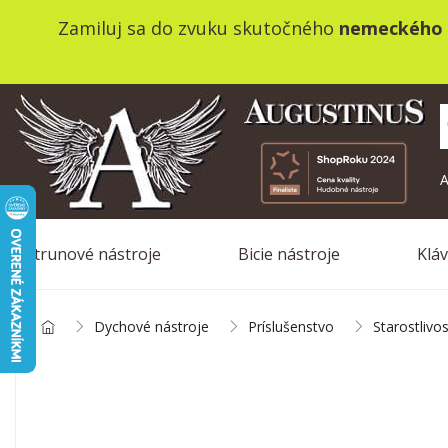
Zamiluj sa do zvuku skutočného
nemeckého 
A
Strunové nástroje
Bicie nástroje
Klá
Dychové nástroje
Príslušenstvo
Starostlivo