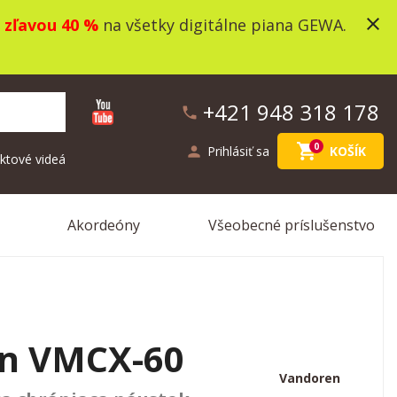
close
o
zľavou 40 %
na všetky digitálne piana GEWA.
+421 948 318 178
phone
shopping_cart
0
person
Prihlásiť sa
KOŠÍK
ktové videá
Akordeóny
Všeobecné príslušenstvo
n VMCX-60
Vandoren