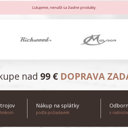
Ľutujeme, nenašli sa žiadne produkty.
ákupe nad
99 €
DOPRAVA ZA
trojov
Nákup na splátky
Odborn
chnikom
podľa požiadaviek
s radosť