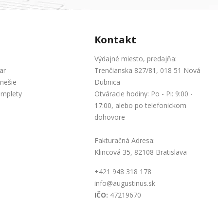
Kontakt
Výdajné miesto, predajňa:
ar
Trenčianska 827/81, 018 51 Nová
nešie
Dubnica
omplety
Otváracie hodiny: Po - Pi: 9:00 -
17:00, alebo po telefonickom
dohovore
Fakturačná Adresa:
Klincová 35, 82108 Bratislava
+421 948 318 178
info@augustinus.sk
IČO:
47219670