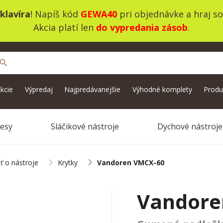
klavíra
! Napíš kód
GEWA40
pri objednávke a hraj s
Akcia platí len
do vypredania zásob
.
search
kcie
Výpredaj
Najpredávanejšie
Výhodné komplety
Produ
vesy
Sláčikové nástroje
Dychové nástroje
sť o nástroje
Krytky
Vandoren VMCX-60
Vandore