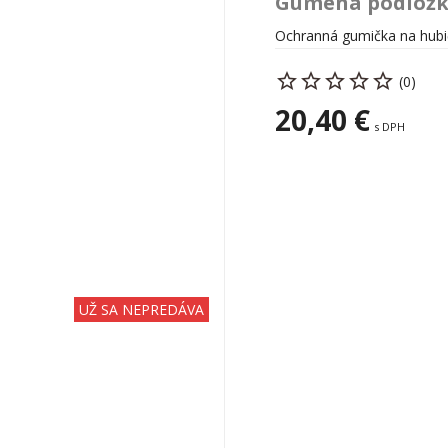
Gumená podložk
Ochranná gumička na hubičk
(0)
20,40 €
s DPH
UŽ SA NEPREDÁVA