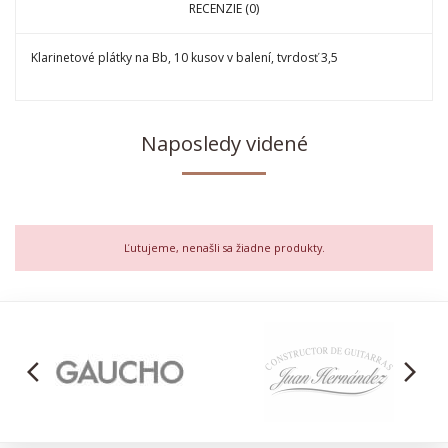
RECENZIE (0)
Klarinetové plátky na Bb, 10 kusov v balení, tvrdosť 3,5
Naposledy videné
Ľutujeme, nenašli sa žiadne produkty.
arrow_back_ios
arrow_forward_ios