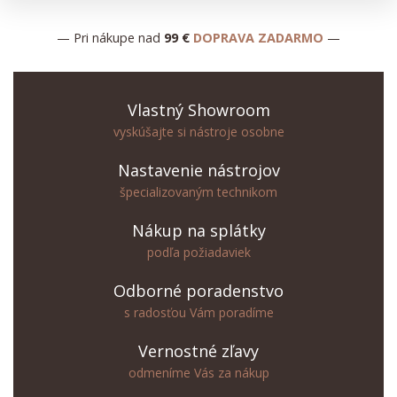
— Pri nákupe nad
99 €
DOPRAVA ZADARMO
—
Vlastný Showroom
vyskúšajte si nástroje osobne
Nastavenie nástrojov
špecializovaným technikom
Nákup na splátky
podľa požiadaviek
Odborné poradenstvo
s radosťou Vám poradíme
Vernostné zľavy
odmeníme Vás za nákup