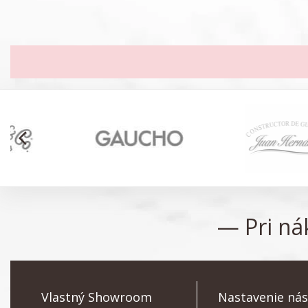
arrow_back_ios
— Pri n
Vlastný Showroom
Nastavenie nás