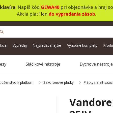
klavíra
! Napíš kód
GEWA40
pri objednávke a hraj s
Akcia platí len
do vypredania zásob
.
search
kcie
Výpredaj
Najpredávanejšie
Výhodné komplety
Produ
vesy
Sláčikové nástroje
Dychové nástroje
íslušenstvo k plátkom
Saxofónové plátky
Plátky na alt saxo
Vandore