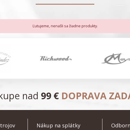
Ľutujeme, nenašli sa žiadne produkty.
ákupe nad
99 €
DOPRAVA ZA
trojov
Nákup na splátky
Odborn