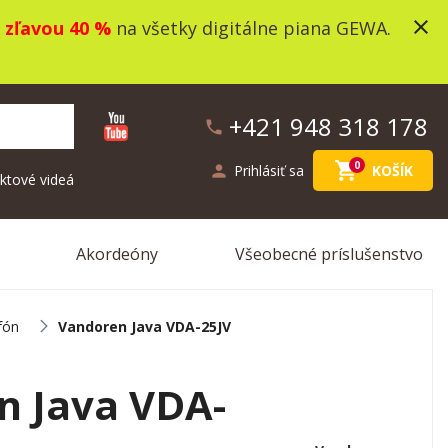
close
o
zľavou 40 %
na všetky digitálne piana GEWA.
+421 948 318 178
phone
shopping_cart
0
person
Prihlásiť sa
KOŠÍK
ktové videá
Akordeóny
Všeobecné príslušenstvo
fón
Vandoren Java VDA-25JV
n Java VDA-