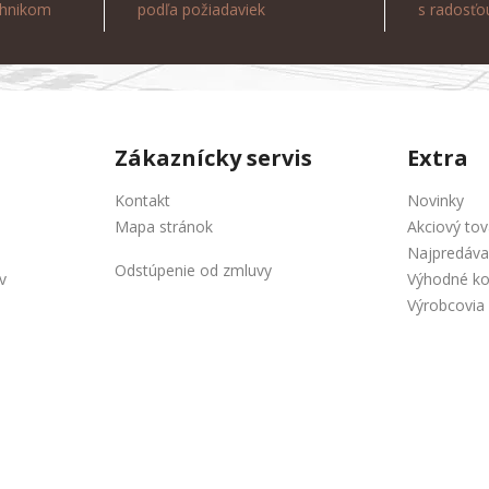
chnikom
podľa požiadaviek
s radosť
Zákaznícky servis
Extra
Kontakt
Novinky
Mapa stránok
Akciový tov
Najpredáva
Odstúpenie od zmluvy
v
Výhodné k
Výrobcovia