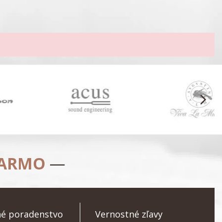
arrow_forward_ios
DARMO
—
é poradenstvo
Vernostné zľavy