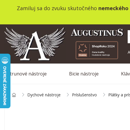
Zamiluj sa do zvuku skutočného
nemeckého 
A
Strunové nástroje
Bicie nástroje
Klá
Dychové nástroje
Príslušenstvo
Plátky a pr