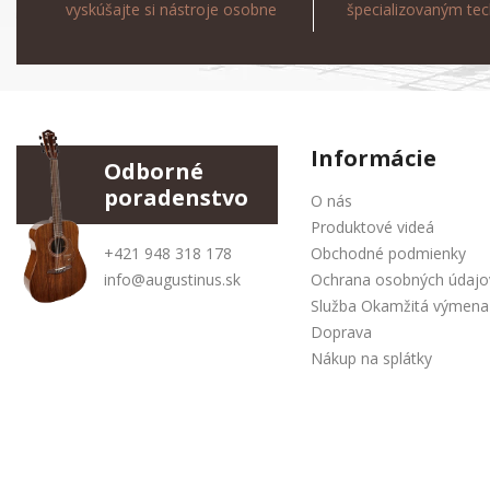
vyskúšajte si nástroje osobne
špecializovaným te
Informácie
Odborné
poradenstvo
O nás
Produktové videá
+421 948 318 178
Obchodné podmienky
info@augustinus.sk
Ochrana osobných údajo
Služba Okamžitá výmena
Doprava
Nákup na splátky