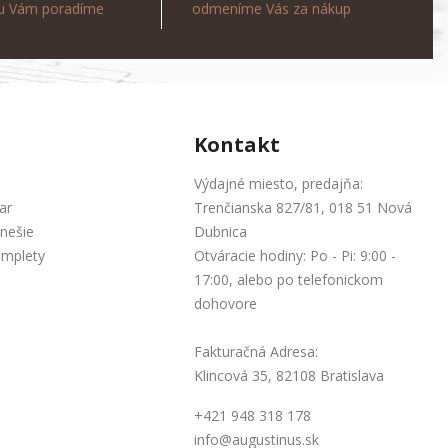
ou Vám poradíme
odmeníme Vás za nákup
Kontakt
Výdajné miesto, predajňa:
ar
Trenčianska 827/81, 018 51 Nová
nešie
Dubnica
omplety
Otváracie hodiny: Po - Pi: 9:00 -
17:00, alebo po telefonickom
dohovore
Fakturačná Adresa:
Klincová 35, 82108 Bratislava
+421 948 318 178
info@augustinus.sk