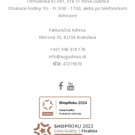
Trenčianska 827/81, 018 51 Nová Dubnica
Otváracie hodiny: Po - Pi: 9:00 - 17:00, alebo po telefonickom
dohovore
Fakturačná Adresa:
Klincová 35, 82108 Bratislava
+421 948 318 178
info@augustinus.sk
IČO:
47219670