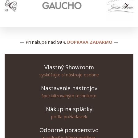
arrow_back_ios
arrow_forward_ios
— Pri nákupe nad
99 €
DOPRAVA ZADARMO
—
Vlastný Showroom
vyskúšajte si nástroje osobne
Nastavenie nástrojov
špecializovaným technikom
Nákup na splátky
podľa požiadaviek
Odborné poradenstvo
s radosťou Vám poradíme