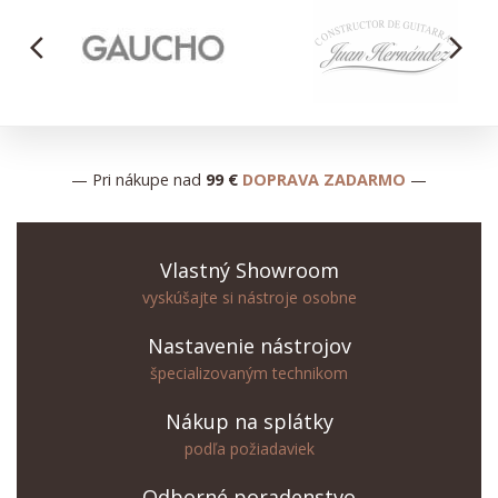
arrow_back_ios
arrow_forward_ios
— Pri nákupe nad
99 €
DOPRAVA ZADARMO
—
Vlastný Showroom
vyskúšajte si nástroje osobne
Nastavenie nástrojov
špecializovaným technikom
Nákup na splátky
podľa požiadaviek
Odborné poradenstvo