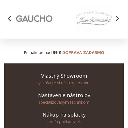
arrow_back_ios
arrow_forward_ios
— Pri nákupe nad
99 €
DOPRAVA ZADARMO
—
Vlastný Showroom
vyskúšajte si nástroje osobne
Nastavenie nástrojov
špecializovaným technikom
Nákup na splátky
podľa požiadaviek