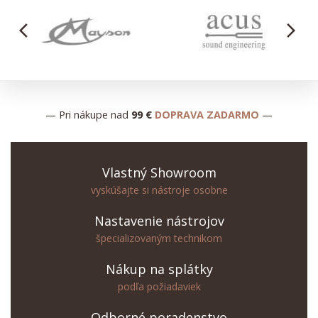
arrow_back_ios
arrow_forward_ios
— Pri nákupe nad
99 €
DOPRAVA ZADARMO
—
Vlastný Showroom
vyskúšajte si nástroje osobne
Nastavenie nástrojov
špecializovaným technikom
Nákup na splátky
podľa požiadaviek
Odborné poradenstvo