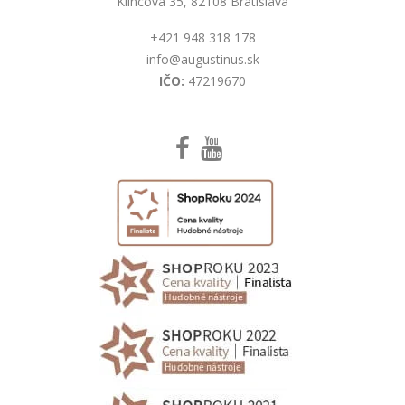
Klincová 35, 82108 Bratislava
+421 948 318 178
info@augustinus.sk
IČO:
47219670