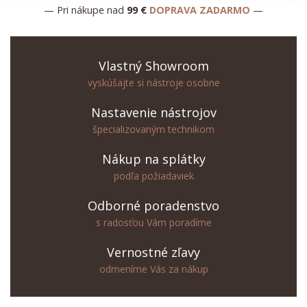
— Pri nákupe nad
99 €
DOPRAVA ZADARMO
—
Vlastný Showroom
vyskúšajte si nástroje osobne
Nastavenie nástrojov
špecializovaným technikom
Nákup na splátky
podľa požiadaviek
Odborné poradenstvo
s radosťou Vám poradíme
Vernostné zľavy
odmeníme Vás za nákup