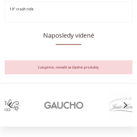
19" crash ride
Naposledy videné
Ľutujeme, nenašli sa žiadne produkty.
arrow_back_ios
arrow_forward_ios