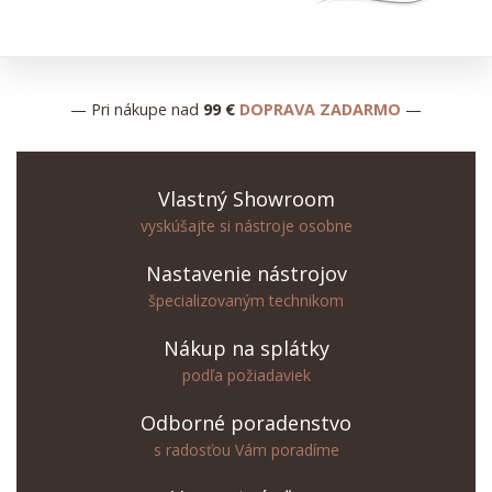
— Pri nákupe nad
99 €
DOPRAVA ZADARMO
—
Vlastný Showroom
vyskúšajte si nástroje osobne
Nastavenie nástrojov
špecializovaným technikom
Nákup na splátky
podľa požiadaviek
Odborné poradenstvo
s radosťou Vám poradíme