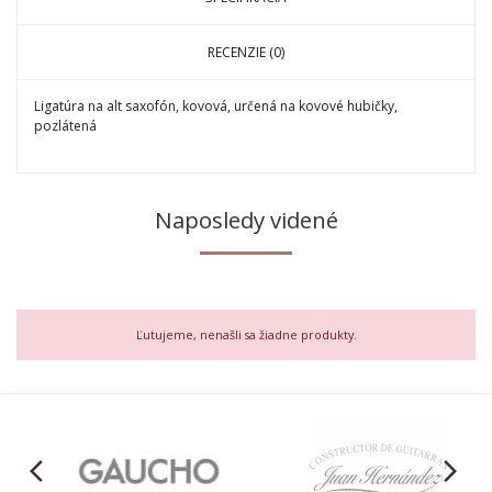
RECENZIE (0)
Ligatúra na alt saxofón, kovová, určená na kovové hubičky,
pozlátená
Naposledy videné
Ľutujeme, nenašli sa žiadne produkty.
arrow_back_ios
arrow_forward_ios