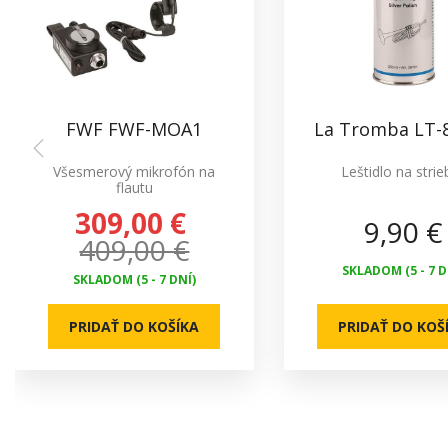
FWF FWF-MOA1
La Tromba LT-
Všesmerový mikrofón na
Leštidlo na strie
flautu
309,00 €
9,90 €
409,00 €
SKLADOM (5 - 7 D
SKLADOM (5 - 7 DNÍ)
PRIDAŤ DO KOŠÍKA
PRIDAŤ DO KOŠ