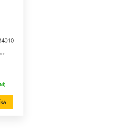
84010
bro
NÍ)
ÍKA