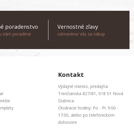
é poradenstvo
Vernostné zľavy
ou Vám poradíme
odmeníme Vás za nákup
Kontakt
Výdajné miesto, predajňa:
ar
Trenčianska 827/81, 018 51 Nová
nešie
Dubnica
omplety
Otváracie hodiny: Po - Pi: 9:00 -
17:00, alebo po telefonickom
dohovore