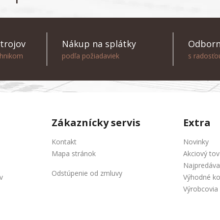
trojov
Nákup na splátky
Odborn
chnikom
podľa požiadaviek
s radosť
Zákaznícky servis
Extra
Kontakt
Novinky
Mapa stránok
Akciový tov
Najpredáva
Odstúpenie od zmluvy
v
Výhodné k
Výrobcovia