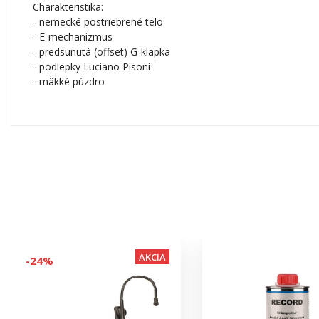
Charakteristika:
- nemecké postriebrené telo
- E-mechanizmus
- predsunutá (offset) G-klapka
- podlepky Luciano Pisoni
- mäkké púzdro
AKCIA
-24%