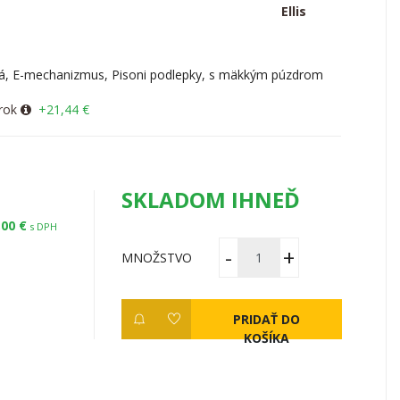
Ellis
ená, E-mechanizmus, Pisoni podlepky, s mäkkým púzdrom
rok
+21,44 €
SKLADOM IHNEĎ
,00 €
s DPH
MNOŽSTVO
PRIDAŤ DO
KOŠÍKA