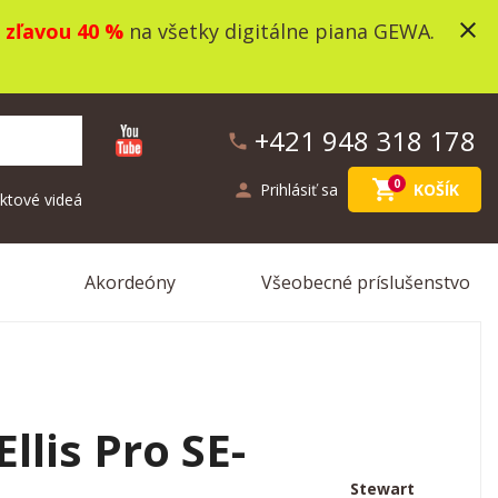
close
o
zľavou 40 %
na všetky digitálne piana GEWA.
+421 948 318 178
phone
shopping_cart
0
person
Prihlásiť sa
KOŠÍK
ktové videá
Akordeóny
Všeobecné príslušenstvo
llis Pro SE-
Stewart