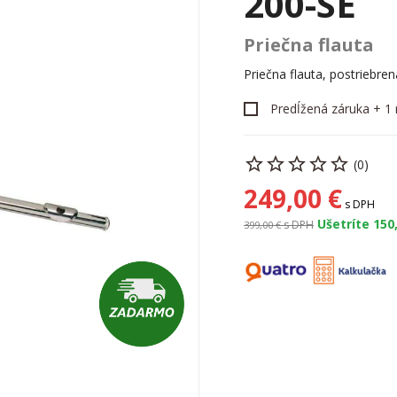
200-SE
Priečna flauta
Priečna flauta, postriebr
Predĺžená záruka + 1 
(0)
249,00 €
s DPH
Ušetríte 150
s DPH
399,00 €