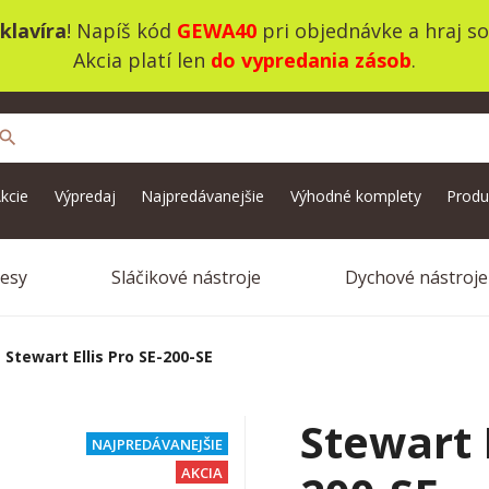
klavíra
! Napíš kód
GEWA40
pri objednávke a hraj s
Akcia platí len
do vypredania zásob
.
search
kcie
Výpredaj
Najpredávanejšie
Výhodné komplety
Produ
vesy
Sláčikové nástroje
Dychové nástroje
Stewart Ellis Pro SE-200-SE
Stewart E
NAJPREDÁVANEJŠIE
AKCIA