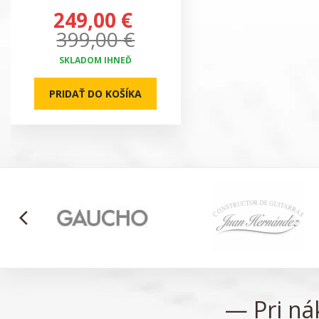
249,00 €
399,00 €
SKLADOM IHNEĎ
PRIDAŤ DO KOŠÍKA
arrow_back_ios
— Pri n