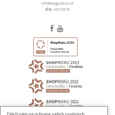
info@augustinus.sk
IČO:
47219670
Záleží nám na ochrane vašich osobných