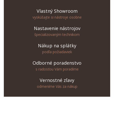
Vlastný Showroom
vyskúšajte si nástroje osobne
Nastavenie nástrojov
špecializovaným technikom
Nákup na splátky
podľa požiadaviek
Odborné poradenstvo
s radosťou Vám poradíme
Vernostné zľavy
odmeníme Vás za nákup