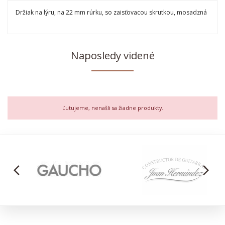
Držiak na lýru, na 22 mm rúrku, so zaisťovacou skrutkou, mosadzná
Naposledy videné
Ľutujeme, nenašli sa žiadne produkty.
arrow_back_ios
arrow_forward_ios