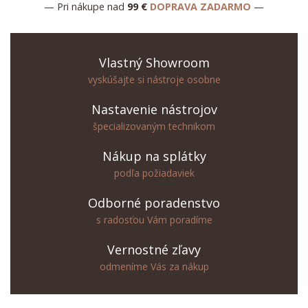
— Pri nákupe nad
99 €
DOPRAVA ZADARMO
—
Vlastný Showroom
vyskúšajte si nástroje osobne
Nastavenie nástrojov
špecializovaným technikom
Nákup na splátky
podľa požiadaviek
Odborné poradenstvo
s radosťou Vám poradíme
Vernostné zľavy
odmeníme Vás za nákup