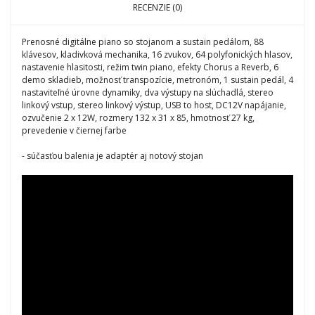
RECENZIE (0)
Prenosné digitálne piano so stojanom a sustain pedálom, 88
klávesov, kladivková mechanika, 16 zvukov, 64 polyfonických hlasov,
nastavenie hlasitosti, režim twin piano, efekty Chorus a Reverb, 6
demo skladieb, možnosť transpozície, metronóm, 1 sustain pedál, 4
nastaviteľné úrovne dynamiky, dva výstupy na slúchadlá, stereo
linkový vstup, stereo linkový výstup, USB to host, DC12V napájanie,
ozvučenie 2 x 12W, rozmery 132 x 31 x 85, hmotnosť 27 kg,
prevedenie v čiernej farbe
- súčasťou balenia je adaptér aj notový stojan