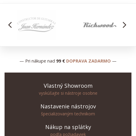
arrow_back_ios
arrow_forward_ios
— Pri nákupe nad
99 €
DOPRAVA ZADARMO
—
Vlastný Showroom
vyskúšajte si nástroje osobne
Nastavenie nástrojov
špecializovaným technikom
Nákup na splátky
podľa požiadaviek