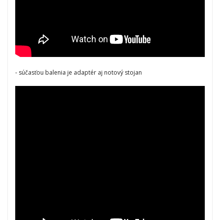
- súčasťou balenia je adaptér aj notový stojan