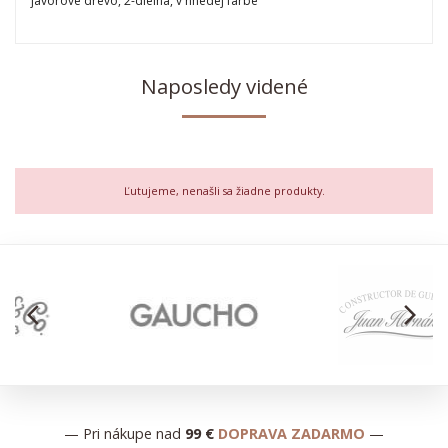
javorové drevo, 2-dielna, v hnedej farbe
Naposledy videné
Ľutujeme, nenašli sa žiadne produkty.
arrow_back_ios
arrow_forward_ios
— Pri nákupe nad
99 €
DOPRAVA ZADARMO
—