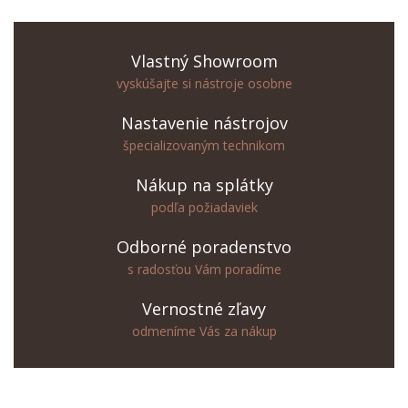
Vlastný Showroom
vyskúšajte si nástroje osobne
Nastavenie nástrojov
špecializovaným technikom
Nákup na splátky
podľa požiadaviek
Odborné poradenstvo
s radosťou Vám poradíme
Vernostné zľavy
odmeníme Vás za nákup