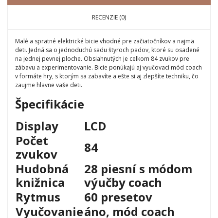
RECENZIE (0)
Malé a spratné elektrické bicie vhodné pre začiatočníkov a najmä
deti. Jedná sa o jednoduchú sadu štyroch padov, ktoré su osadené
na jednej pevnej ploche. Obsiahnutých je celkom 84 zvukov pre
zábavu a experimentovanie. Bicie ponúkajú aj vyučovací mód coach
v formáte hry, s ktorým sa zabavíte a ešte si aj zlepšíte techniku, čo
zaujme hlavne vaše deti.
Špecifikácie
Display
LCD
Počet
84
zvukov
Hudobná
28 piesní s módom
knižnica
výučby coach
Rytmus
60 presetov
Vyučovanie
áno, mód coach