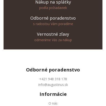
Nákup na splátky
podľa požiadaviek
Odborné poradenstvo
s radosťou Vám poradíme
Vernostné zľavy
odmeníme Vás za nákup
Odborné
poradenstvo
+421 948 318 178
info@augustinus.sk
Informácie
O nás