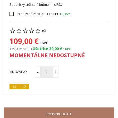
Bubenícky stôl so 4 bubnami, s PSU
Predĺžená záruka + 1 rok
+9,38 €
(0)
109,00 €
s DPH
Ušetríte 30,00 €
139,00 €
s DPH
s DPH
MOMENTÁLNE NEDOSTUPNÉ
MNOŽSTVO
POPIS PRODUKTU