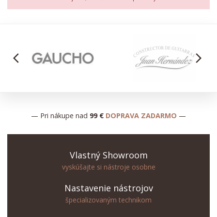
arrow_back_ios
arrow_forward_ios
— Pri nákupe nad
99 €
DOPRAVA ZADARMO
—
Vlastný Showroom
vyskúšajte si nástroje osobne
Nastavenie nástrojov
špecializovaným technikom