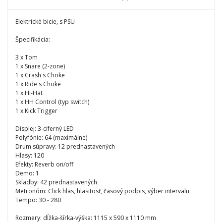
Elektrické bicie, s PSU
Špecifikácia:
3 x Tom
1 x Snare (2-zone)
1 x Crash s Choke
1 x Ride s Choke
1 x Hi-Hat
1 x HH Control (typ switch)
1 x Kick Trigger
Displej: 3-ciferný LED
Polyfónie: 64 (maximálne)
Drum súpravy: 12 prednastavených
Hlasy: 120
Efekty: Reverb on/off
Demo: 1
Skladby: 42 prednastavených
Metronóm: Click hlas, hlasitosť, časový podpis, výber intervalu
Tempo: 30 - 280
Rozmery: dĺžka-šírka-výška: 1115 x 590 x 1110 mm