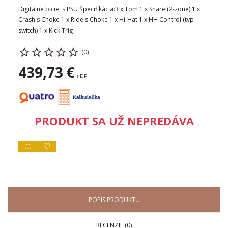
Digitálne bicie, s PSU Špecifikácia:3 x Tom 1 x Snare (2-zone) 1 x
Crash s Choke 1 x Ride s Choke 1 x Hi-Hat 1 x HH Control (typ
switch) 1 x Kick Trig
(0)
439,73 €
s DPH
PRODUKT SA UŽ NEPREDÁVA
POPIS PRODUKTU
RECENZIE (0)