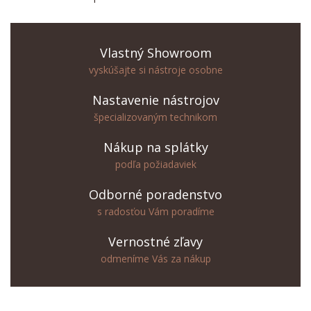
Vlastný Showroom
vyskúšajte si nástroje osobne
Nastavenie nástrojov
špecializovaným technikom
Nákup na splátky
podľa požiadaviek
Odborné poradenstvo
s radosťou Vám poradíme
Vernostné zľavy
odmeníme Vás za nákup