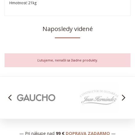
Hmotnosť: 21kg
Naposledy videné
Ľutujeme, nenašli sa žiadne produkty.
arrow_back_ios
arrow_forward_ios
— Pri nákupe nad
99 €
DOPRAVA ZADARMO
—