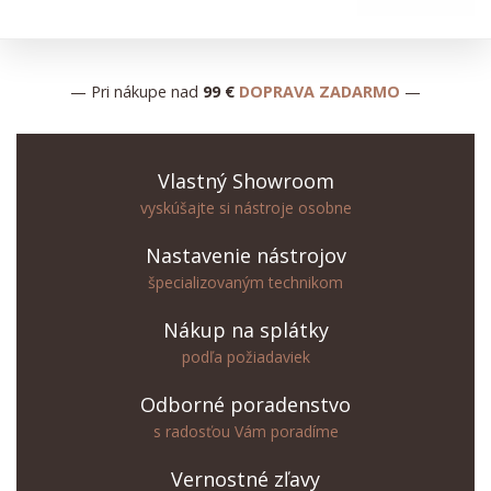
— Pri nákupe nad
99 €
DOPRAVA ZADARMO
—
Vlastný Showroom
vyskúšajte si nástroje osobne
Nastavenie nástrojov
špecializovaným technikom
Nákup na splátky
podľa požiadaviek
Odborné poradenstvo
s radosťou Vám poradíme
Vernostné zľavy