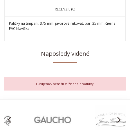
RECENZIE (0)
Paličky na timpani, 375 mm, javorová rukoväť, pár, 35 mm, čierna
PVC hlavička
Naposledy videné
Ľutujeme, nenašli sa žiadne produkty.
arrow_back_ios
arrow_forward_ios