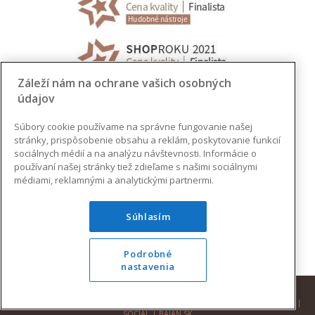
Záleží nám na ochrane vašich osobných
údajov
Súbory cookie používame na správne fungovanie našej
stránky, prispôsobenie obsahu a reklám, poskytovanie funkcií
sociálnych médií a na analýzu návštevnosti. Informácie o
používaní našej stránky tiež zdieľame s našimi sociálnymi
médiami, reklamnými a analytickými partnermi.
Súhlasím
Podrobné
nastavenia
© 2026 AUGUSTINUS | VŠETKY PRÁVA VYHRADENÉ |
DESIGN
|
DEVELOPMENT
|
SOCIAL
|
BAJAN.SK