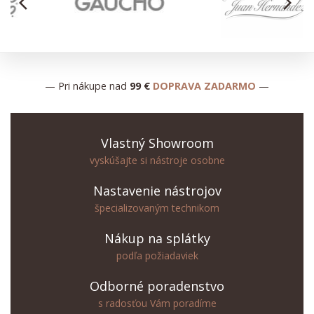
arrow_back_ios
arrow_forward_ios
— Pri nákupe nad
99 €
DOPRAVA ZADARMO
—
Vlastný Showroom
vyskúšajte si nástroje osobne
Nastavenie nástrojov
špecializovaným technikom
Nákup na splátky
podľa požiadaviek
Odborné poradenstvo
s radosťou Vám poradíme